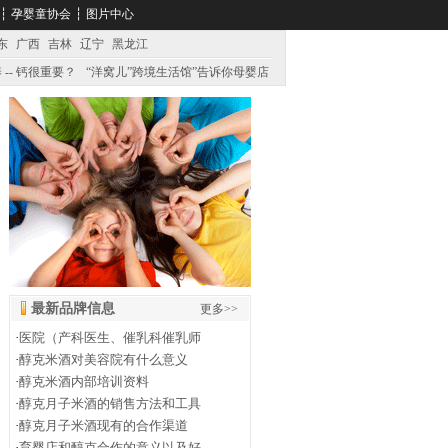
┆
孕婴童协会
┆
图片中心
东
广西
吉林
辽宁
黑龙江
 -- 钙很重要？
“洋窝儿”跨境生活馆”告诉你母婴店
最新品牌信息
更多>>
·
医院（产科医生、催乳科催乳师
·
醇克米酒对美容院有什么意义
·
醇克米酒内部培训资料
·
醇克月子米酒的销售方法和工具
·
醇克月子米酒现有的合作渠道
·
育婴店和醇克合作的意义以及好