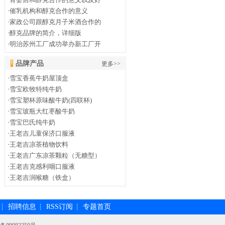
·
催乳机构和醇克合作的意义
·
家政公司跟醇克月子米酒合作的
·
醇克品牌的简介，详细版
·
明治苏州工厂成功举办新工厂开
品牌产品
更多>>
·
雪宝香蕉牛奶屋顶盒
·
雪宝欧牧特纯牛奶
·
雪宝塑杯原味酸牛奶(四联杯)
·
雪宝玻瓶大红枣酸牛奶
·
雪宝巴氏纯牛奶
·
王老吉儿童保济口服液
·
王老吉凉茶植物饮料
·
王老吉广东凉茶颗粒（无糖型）
·
王老吉克感利咽口服液
·
王老吉润喉糖（铁盒）
招聘信息
RSS订阅
专题首页
┆
┆
┆