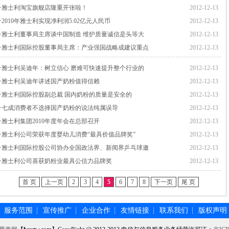
·
雅士利淘宝旗舰店隆重开张啦！
2012-12-13
·
2010年雅士利实现净利润5.02亿元人民币
2012-12-13
·
雅士利董事局主席谈中国制造 维护质量诚信是头等大
2012-12-13
·
雅士利国际控股董事局主席：产业强国战略成建议重点
2012-12-13
·
雅士利吴迪年：树立信心 磨难可快速提升整个行业的
2012-12-13
·
雅士利吴迪年讲述国产奶粉值得信赖
2012-12-13
·
雅士利国际控股副总裁 国内奶粉的质量是安全的
2012-12-13
·
七成消费者不选择国产奶粉的说法纯属误导
2012-12-13
·
雅士利集团2010年度年会在总部召开
2012-12-13
·
雅士利公司荣获年度婴幼儿消费“最具价值品牌奖”
2012-12-13
·
雅士利国际控股公司协办全国政法界、新闻界乒乓球邀
2012-12-13
·
雅士利公司喜获奶粉业最具公信力品牌奖
2012-12-13
首 页
上一页
2
3
4
5
6
7
8
下一页
尾 页
服务范围
宣传推广
企业合作
友情链接
联系我们
版权声明
┆
┆
┆
┆
┆
┆