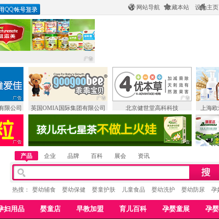
网站导航
收藏本站
设为主页
有限公司
英国OMIA国际集团有限公司
北京健世堂高科科技
上海欧
产品
企业
品牌
百科
展会
资讯
热搜：
婴幼辅食
婴幼保健
婴童护肤
儿童食品
婴幼洗护
婴幼防尿
孕
孕妇用品
婴童店
早教加盟
育儿百科
孕婴童展
孕婴