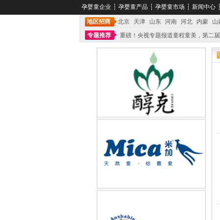
孕婴童企业
┆
孕婴童产品
┆
孕婴童市场
┆
新闻中心
地区招商
北京
天津
山东
河南
河北
内蒙
山
专题推荐
重磅！央视专题报道童程童美，第二届
不能再单纯地销售产品,而要向增强服务转型,毕竟母