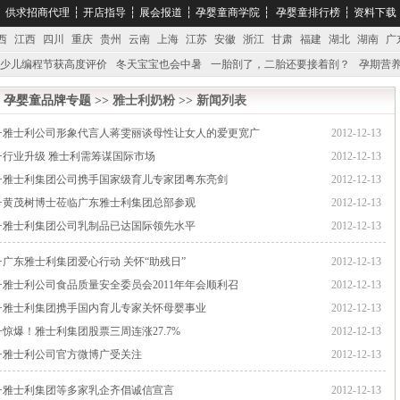
┆
供求招商代理
┆
开店指导
┆
展会报道
┆
孕婴童商学院
┆
孕婴童排行榜
┆
资料下载
西
江西
四川
重庆
贵州
云南
上海
江苏
安徽
浙江
甘肃
福建
湖北
湖南
广
少儿编程节获高度评价
冬天宝宝也会中暑
一胎剖了，二胎还要接着剖？
孕期营养
婴产品比较特殊。”
妇幼广场 免租了！
孕婴童品牌专题
>> 雅士利奶粉 >> 新闻列表
·
雅士利公司形象代言人蒋雯丽谈母性让女人的爱更宽广
2012-12-13
·
行业升级 雅士利需筹谋国际市场
2012-12-13
·
雅士利集团公司携手国家级育儿专家团粤东亮剑
2012-12-13
·
黄茂树博士莅临广东雅士利集团总部参观
2012-12-13
·
雅士利集团公司乳制品已达国际领先水平
2012-12-13
·
广东雅士利集团爱心行动 关怀“助残日”
2012-12-13
·
雅士利公司食品质量安全委员会2011年年会顺利召
2012-12-13
·
雅士利集团携手国内育儿专家关怀母婴事业
2012-12-13
·
惊爆！雅士利集团股票三周连涨27.7%
2012-12-13
·
雅士利公司官方微博广受关注
2012-12-13
·
雅士利集团等多家乳企齐倡诚信宣言
2012-12-13