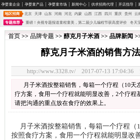
孕婴童企业
┆
孕婴童产品
┆
孕婴童市场
┆
新闻中心
┆
供求招商代理
┆
开店指导
┆
地区招商
北京
天津
山东
河南
河北
内蒙
山西
江西
四川
重庆
贵州
云
专题推荐
重磅！央视专题报道童程童美，第二届少儿编程节获高度评价
冬天
不能再单纯地销售产品,而要向增强服务转型,毕竟母婴产品比较特殊。”
妇幼广场 
首页
>>
品牌专题
>> 醇克月子米酒 >> 品牌新闻 >
醇克月子米酒的销售方
http://www.3328.tv/ 2017-07-13 17:0
月子米酒按整箱销售，每箱一个疗程（10天
疗方案，食用一个疗程就能明显改善，2个疗程
请把沟通的重点放在食疗的效果上。
月子米酒按整箱销售，每箱一个疗程（1
按照食疗方案，食用一个疗程就能明显改善