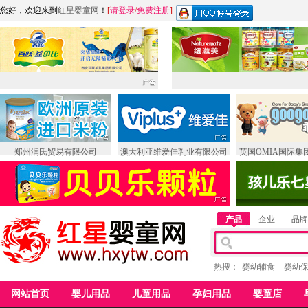
您好，欢迎来到
红星婴童网
！
[
请登录
/
免费注册
]
郑州润氏贸易有限公司
澳大利亚维爱佳乳业有限公司
英国OMIA国际集
产品
企业
品牌
热搜：
婴幼辅食
婴幼
网站首页
婴儿用品
儿童用品
孕妇用品
婴童店