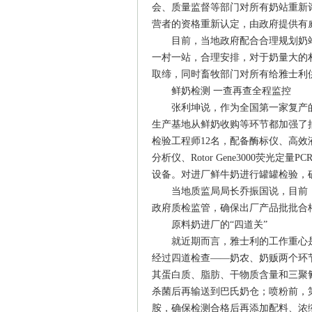
会、质量监督等部门对所有奶站重新
营者的资格重新认定，由政府提供有
目前，当地政府配合合理规划奶站
一村一站，合理安排，对于奶量大的
取缔，同时畜牧部门对所有给雅士利
鲜奶检测 一查再查全程监控
张利坤说，作为全国第一家复产的
生产基地从鲜奶收购等环节都加强了
检验工程师12名，配备酶标仪、高效液
分析仪、Rotor Gene3000荧光
设备。对进厂鲜牛奶进行罐罐检验，
当地质监局局长乔振国说，目前，各
政府质检监管，确保出厂产品批批合
原料奶进厂的“四道关”
就近期而言，雅士利的工作重心是
经过四道检查——奶农、奶贩两个环
其蛋白质、脂肪、干物质含量和三聚
杀菌后再输送到巴氏奶仓；喷粉前，
胺，确保检测合格后再添加配料、浓