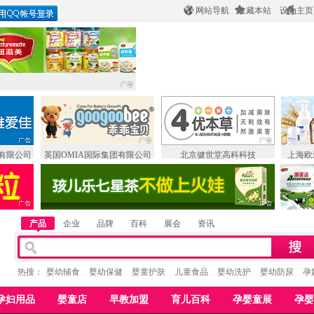
网站导航
收藏本站
设为主页
有限公司
英国OMIA国际集团有限公司
北京健世堂高科科技
上海欧
产品
企业
品牌
百科
展会
资讯
热搜：
婴幼辅食
婴幼保健
婴童护肤
儿童食品
婴幼洗护
婴幼防尿
孕
孕妇用品
婴童店
早教加盟
育儿百科
孕婴童展
孕婴