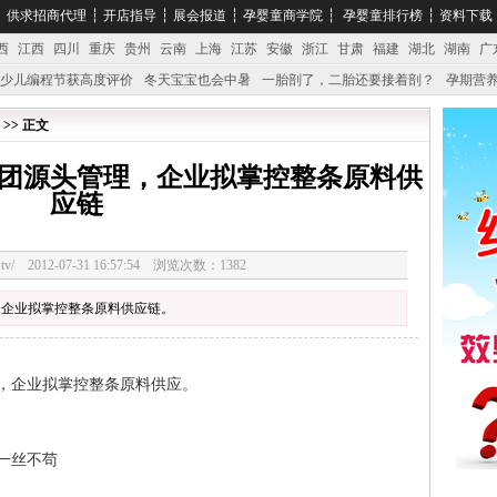
┆
供求招商代理
┆
开店指导
┆
展会报道
┆
孕婴童商学院
┆
孕婴童排行榜
┆
资料下载
西
江西
四川
重庆
贵州
云南
上海
江苏
安徽
浙江
甘肃
福建
湖北
湖南
广
少儿编程节获高度评价
冬天宝宝也会中暑
一胎剖了，二胎还要接着剖？
孕期营养
婴产品比较特殊。”
妇幼广场 免租了！
 >> 正文
团源头管理，企业拟掌控整条原料供
应链
3328.tv/ 2012-07-31 16:57:54 浏览次数：1382
，企业拟掌控整条原料供应链。
，企业拟掌控整条原料供应。
一丝不苟