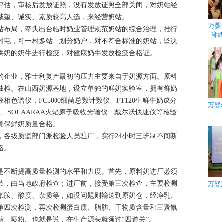
评估，审核后发放证照，没有发放证照全部关闭，对奶站经
威望、诚实、素质较高人选，来经营奶站。
万婴
布局，牵头出台临时奶业管理规范奶站的综合治理，推行
湘
村屯，可一村多站，划分奶户，对不符合标准的奶站，坚决
供奶的奶牛进行检疫，对健康奶牛发放检疫合格证。
企业，雅士利复产最初的压力主要来自于奶源方面。原料
抽检。在山西奶源基地，设立单独的鲜奶实验室，拥有鲜奶
相色谱仪，FC5000细菌总数计数仪、FT120生鲜牛奶成分
万婴
定量PCR、SOLAARAA火焰原子吸收光谱仪，戴尔沃快速仪等检验
确保鲜奶质量合格。
级质监部门派检验人员驻厂，实行24小时三班制不间断
格。
不断提高质量检测的水平和力度。首先，原料奶进厂必须
节，由当地政府检查；进厂前，接受第三次检查，主要检测
万婴
氰胺、酸度、杂质等，如没问题则输送到原奶仓，经净乳、
第四次检测，再次检测蛋白质、脂肪、干物质含量和三聚氰
缩、喷粉。也就是说，在生产源头就须过“四道关”。