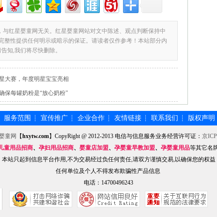
，与红星婴童网无关。红星婴童网站对文中陈述、观点判断保持中
完整性提供任何明示或暗示的保证。请读者仅作参考！本站部分内
请告知,我们将尽快删除。
星大赛，年度明星宝宝亮相
确保每罐奶粉是“放心奶粉”
服务范围
宣传推广
企业合作
友情链接
联系我们
版权声明
┆
┆
┆
┆
┆
┆
婴童网
【
hxytw.com
】CopyRight @ 2012-2013 电信与信息服务业务经营许可证：
京ICP
儿童用品招商
、
孕妇用品招商
、
婴童店加盟
、
孕婴童早教加盟
、
孕婴童用品
等其它名
本站只起到信息平台作用,不为交易经过负任何责任,请双方谨慎交易,以确保您的权益
任何单位及个人不得发布欺骗性产品信息
电话：14700496243