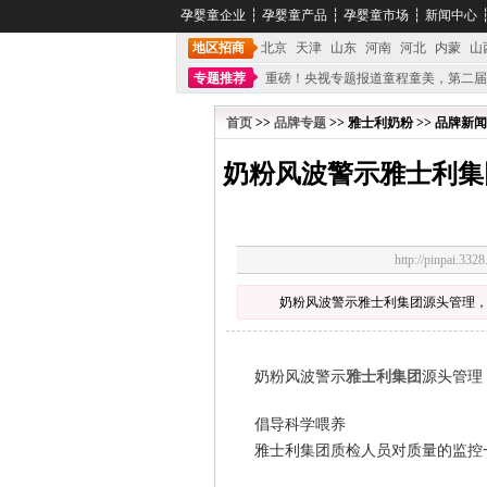
孕婴童企业
┆
孕婴童产品
┆
孕婴童市场
┆
新闻中心
地区招商
北京
天津
山东
河南
河北
内蒙
山
专题推荐
重磅！央视专题报道童程童美，第二届
不能再单纯地销售产品,而要向增强服务转型,毕竟母
首页
>>
品牌专题
>> 雅士利奶粉 >> 品牌新闻
奶粉风波警示雅士利集
http://pinpai.
奶粉风波警示雅士利集团源头管理
奶粉风波警示
雅士利集团
源头管理
倡导科学喂养
雅士利集团质检人员对质量的监控