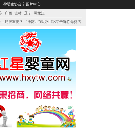
┆
孕婴童协会
┆
图片中心
东
广西
吉林
辽宁
黑龙江
 -- 钙很重要？
“洋窝儿”跨境生活馆”告诉你母婴店