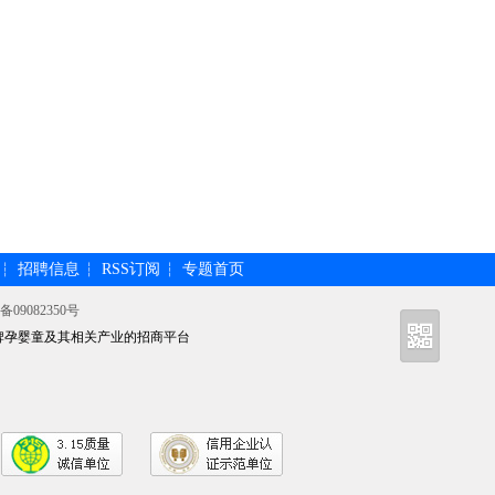
招聘信息
RSS订阅
专题首页
┆
┆
┆
备09082350号
牌孕婴童及其相关产业的招商平台