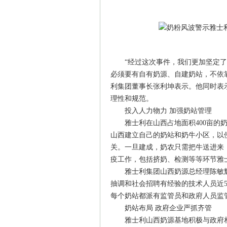
“经过这次事件，我们更加坚定了
必须要有自有奶源、自建奶站，不依
利集团董事长张利坤表示。他同时表
理性和规范。
投入人力物力 加强奶站管理
雅士利在山西占地面积400亩的奶
山西建立自己的奶站和奶牛小区，以
关。一旦建成，奶农只需把牛送进来
疫工作，包括挤奶、检测等等环节雅
雅士利集团山西奶源总经理陈敏辉
抽调和社会招聘有经验的技术人员近
每个奶站都派有监管员和政府人员监
奶站布局 政府企业严抓齐管
雅士利山西奶源基地积极与政府相