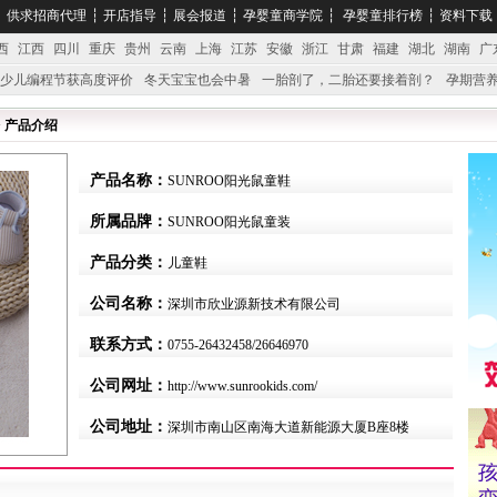
┆
供求招商代理
┆
开店指导
┆
展会报道
┆
孕婴童商学院
┆
孕婴童排行榜
┆
资料下载
西
江西
四川
重庆
贵州
云南
上海
江苏
安徽
浙江
甘肃
福建
湖北
湖南
广
少儿编程节获高度评价
冬天宝宝也会中暑
一胎剖了，二胎还要接着剖？
孕期营养
婴产品比较特殊。”
妇幼广场 免租了！
> 产品介绍
产品名称：
SUNROO阳光鼠童鞋
所属品牌：
SUNROO阳光鼠童装
产品分类：
儿童鞋
公司名称：
深圳市欣业源新技术有限公司
联系方式：
0755-26432458/26646970
公司网址：
http://www.sunrookids.com/
公司地址：
深圳市南山区南海大道新能源大厦B座8楼