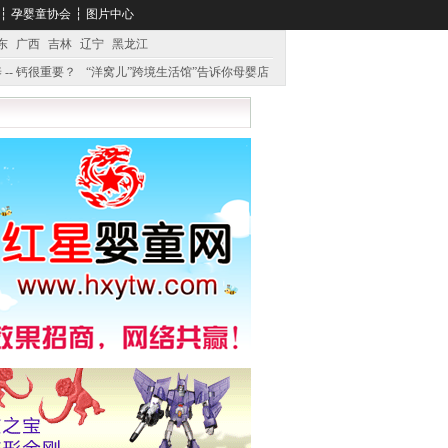
┆
孕婴童协会
┆
图片中心
东
广西
吉林
辽宁
黑龙江
 -- 钙很重要？
“洋窝儿”跨境生活馆”告诉你母婴店