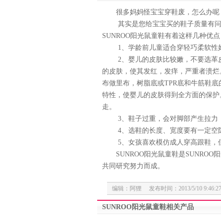
很多妈妈怪宝宝穿鞋废，怎么办呢
其实是您给宝宝买的鞋子质量有问题，
SUNROO阳光鼠童鞋有着这样几种优点
1、学龄前儿童适合穿轻巧柔软性好
2、婴儿的皮肤比较嫩，不要选革皮
的皮肤，使其发红，发痒，严重者溃烂
布做里布，树脂底或TPR底和牛筋鞋
特性，使婴儿的皮肤得到全方面的保护
走。
3、鞋子过重，会对脚部产生拉力，
4、选鞋的长度、宽度要有一定空隙
5、女孩喜欢模仿成人穿高跟鞋，但
SUNROO阳光鼠童鞋是SUNROO
共同研究努力而成。
编辑：阿狸 发布时间：2013/5/10 9:46:2
SUNROO阳光鼠童鞋相关产品