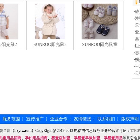
·
醇
·
澳
·
天
·
爱
·
奥
OO阳光鼠2
SUNROO阳光鼠2
SUNROO阳光鼠童
·
臣
·
惠
·
赐
·
王
·
母
服务范围
宣传推广
企业合作
友情链接
联系我们
版权声明
┆
┆
┆
┆
┆
┆
婴童网
【
hxytw.com
】CopyRight @ 2012-2013 电信与信息服务业务经营许可证：
京ICP
儿童用品招商
、
孕妇用品招商
、
婴童店加盟
、
孕婴童早教加盟
、
孕婴童用品
等其它名