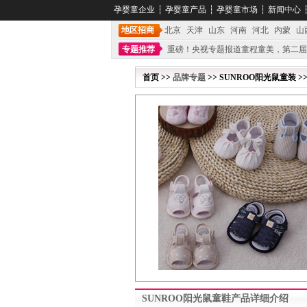
孕婴童企业
┆
孕婴童产品
┆
孕婴童市场
┆
新闻中心
地区招商
北京
天津
山东
河南
河北
内蒙
山
专题推荐
重磅！央视专题报道童程童美，第二届
不能再单纯地销售产品,而要向增强服务转型,毕竟母
首页 >>
品牌专题
>> SUNROO阳光鼠童装 >
SUNROO阳光鼠童鞋产品详细介绍