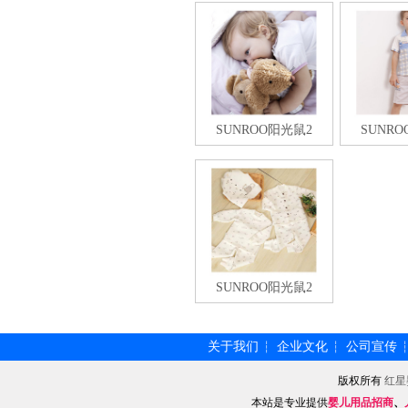
SUNROO阳光鼠2
SUNR
SUNROO阳光鼠2
关于我们
企业文化
公司宣传
┆
┆
版权所有
红星
本站是专业提供
婴儿用品招商
、