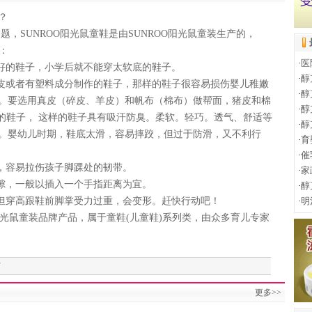
？
SUNROO阳光鼠童鞋是由SUNROO阳光鼠童装生产的，
：
·
医
的鞋子，小学后就不能穿太软底的鞋子。
·
醇
或者有塑料成分制作的鞋子，那样的鞋子很容易损伤婴儿稚嫩
·
醇
。要选用真皮（碎皮、羊皮）和帆布（棉布）做帮面，猪皮和棉
·
醇
底的鞋子， 这样的鞋子具有吸汗防臭。柔软。轻巧。透气、舒适等
·
醇
。婴幼儿时期，鞋底太滑，容易摔跤，但过于防滑，又不利行
·
育
·
催
容易拉伤孩子脚踝处的韧带。
·
家
，一般以插入一个手指距离为宜。
·
醇
穿高跟鞋前脚掌受力过重，会变形。赶快行动吧！
·
明
阳光鼠童装品牌产品，属于童鞋(儿童鞋)系列类，由众多育儿专家
7
更多>>