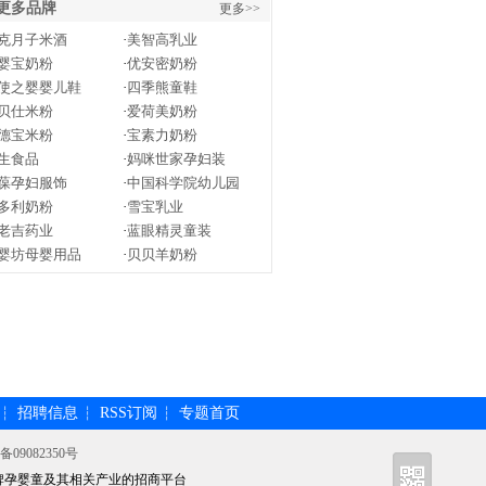
更多品牌
更多>>
克月子米酒
·
美智高乳业
婴宝奶粉
·
优安密奶粉
使之婴婴儿鞋
·
四季熊童鞋
贝仕米粉
·
爱荷美奶粉
德宝米粉
·
宝素力奶粉
生食品
·
妈咪世家孕妇装
葆孕妇服饰
·
中国科学院幼儿园
多利奶粉
·
雪宝乳业
老吉药业
·
蓝眼精灵童装
婴坊母婴用品
·
贝贝羊奶粉
招聘信息
RSS订阅
专题首页
┆
┆
┆
备09082350号
牌孕婴童及其相关产业的招商平台