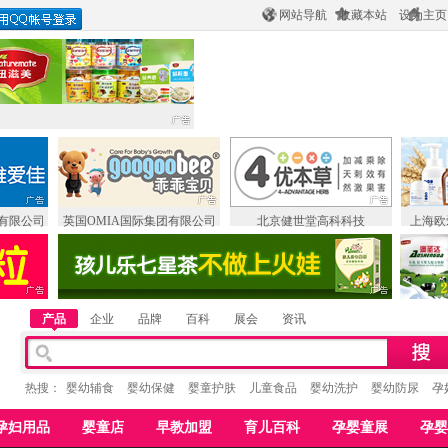
网站导航
收藏本站
设为主页
有限公司
英国OMIA国际集团有限公司
北京健世堂高科科技
上海欧
产品
企业
品牌
百科
展会
资讯
热搜：
婴幼辅食
婴幼保健
婴童护肤
儿童食品
婴幼洗护
婴幼防尿
孕
孕妇用品
婴童店
早教加盟
育儿百科
孕婴童展
孕婴