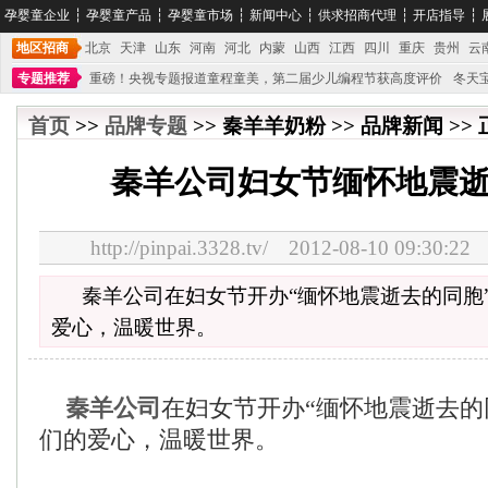
孕婴童企业
┆
孕婴童产品
┆
孕婴童市场
┆
新闻中心
┆
供求招商代理
┆
开店指导
┆
地区招商
北京
天津
山东
河南
河北
内蒙
山西
江西
四川
重庆
贵州
云
专题推荐
重磅！央视专题报道童程童美，第二届少儿编程节获高度评价
冬天
不能再单纯地销售产品,而要向增强服务转型,毕竟母婴产品比较特殊。”
妇幼广场 
首页
>>
品牌专题
>> 秦羊羊奶粉 >> 品牌新闻 >>
秦羊公司妇女节缅怀地震
http://pinpai.3328.tv/ 2012-08-10 09:
秦羊公司在妇女节开办“缅怀地震逝去的同胞
爱心，温暖世界。
秦羊公司
在妇女节开办“缅怀地震逝去的
们的爱心，温暖世界。