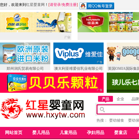
您好，欢迎来到
红星婴童网
！
[
请登录
/
免费注册
]
郑州润氏贸易有限公司
澳大利亚维爱佳乳业有限公司
英国OMIA国际集
产品
企业
品牌
热搜：
婴幼辅食
婴幼
网站首页
婴儿用品
儿童用品
孕妇用品
婴童店