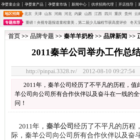
孕婴童企业
┆
孕婴童产品
┆
孕婴童市场
┆
新闻中心
┆
供求招商代理
┆
开店指导
┆
地区招商
北京
天津
山东
河南
河北
内蒙
山西
江西
四川
重庆
贵州
云
专题推荐
重磅！央视专题报道童程童美，第二届少儿编程节获高度评价
冬天
不能再单纯地销售产品,而要向增强服务转型,毕竟母婴产品比较特殊。”
妇幼广场 
首页
>>
品牌专题
>> 秦羊羊奶粉 >> 品牌新闻 >>
2011秦羊公司举办工作总
http://pinpai.3328.tv/ 2012-08-10 09:
2011年，秦羊公司经历了不平凡的历程，
羊公司向公司所有合作伙伴以及奋斗在一线的全
问！
2011年，
秦羊公司
经历了不平凡的历程
际，秦羊公司向公司所有合作伙伴以及奋