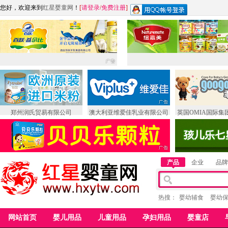
您好，欢迎来到
红星婴童网
！
[
请登录
/
免费注册
]
郑州润氏贸易有限公司
澳大利亚维爱佳乳业有限公司
英国OMIA国际集
产品
企业
品牌
热搜：
婴幼辅食
婴幼
网站首页
婴儿用品
儿童用品
孕妇用品
婴童店