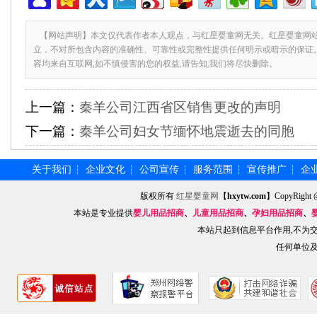
【网站声明】本文仅代表作者本人观点，与红星婴童网无关。红星婴童网
立，不对所包含内容的准确性、可靠性或完整性提供任何明示或暗示的保证
容均来自互联网,如不慎侵害的您的权益,请告知,我们将尽快删除。
上一篇：
秦羊公司江西省区销售更改的声明
下一篇：
秦羊公司妇女节缅怀地震逝去的同胞
关于我们
企业文化
公司宣传
服务范围
宣传推广
企
┆
┆
┆
┆
┆
版权所有
红星婴童网
【
hxytw.com
】CopyRig
本站是专业提供
婴儿用品招商
、
儿童用品招商
、
孕妇用品招商
、
本站只起到信息平台作用,不为
任何单位