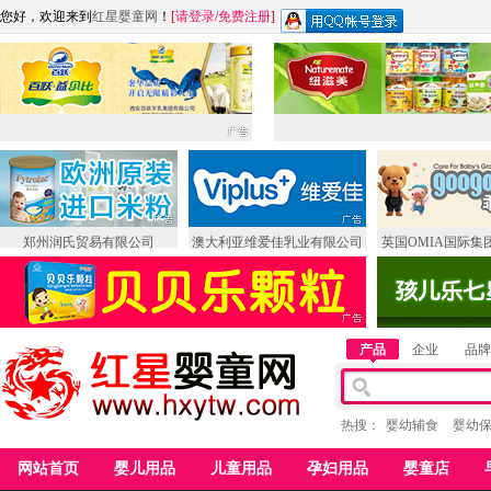
您好，欢迎来到
红星婴童网
！
[
请登录
/
免费注册
]
郑州润氏贸易有限公司
澳大利亚维爱佳乳业有限公司
英国OMIA国际集
产品
企业
品牌
热搜：
婴幼辅食
婴幼
网站首页
婴儿用品
儿童用品
孕妇用品
婴童店