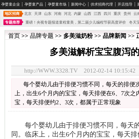
孕婴童企业
┆
孕婴童产品
┆
孕婴童市场
┆
新闻中心
┆
供求招商代理
┆
开店指导
┆
地区招商
北京
天津
山东
河南
河北
内蒙
山西
江西
四川
重庆
贵州
云
专题推荐
重磅！央视专题报道童程童美，第二届少儿编程节获高度评价
冬天
不能再单纯地销售产品,而要向增强服务转型,毕竟母婴产品比较特殊。”
妇幼广场 
首页
>>
品牌专题
>> 多美滋奶粉 >> 品牌新闻 >>
多美滋解析宝宝腹泻
http://WWW.3328.TV 2012-02-14 10:1
每个婴幼儿由于排便习惯不同，每天的排便
上，出生6个月内的宝宝，每天排便在6、7次之内
宝，每天排便约2、3次，都属于正常现象
每个婴幼儿由于排便习惯不同，每天的
同。临床上，出生6个月内的宝宝，每天排