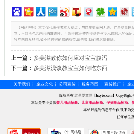
【网站声明】本文仅代表作者本人观点，与红星婴童网无关。红星婴童网
立，不对所包含内容的准确性、可靠性或完整性提供任何明示或暗示的保证
容均来自互联网,如不慎侵害的您的权益,请告知,我们将尽快删除。
上一篇：
多美滋教你如何应对宝宝腹泻
下一篇：
多美滋浅谈教宝宝如何吃东西
关于我们
企业文化
公司宣传
服务范围
宣传推广
企
┆
┆
┆
┆
┆
版权所有
红星婴童网
【
hxytw.com
】CopyRig
本站是专业提供
婴儿用品招商
、
儿童用品招商
、
孕妇用品招商
、
本站只起到信息平台作用,不为
任何单位