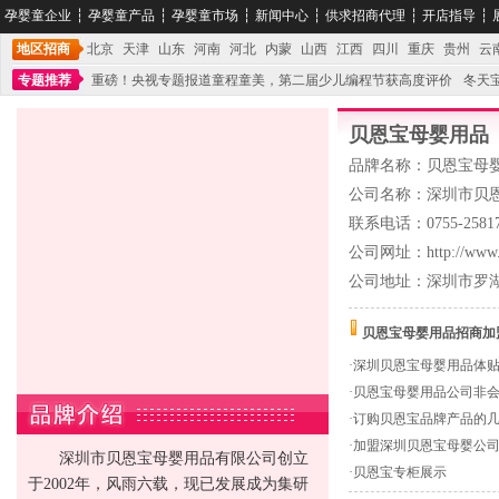
孕婴童企业
┆
孕婴童产品
┆
孕婴童市场
┆
新闻中心
┆
供求招商代理
┆
开店指导
┆
地区招商
北京
天津
山东
河南
河北
内蒙
山西
江西
四川
重庆
贵州
云
专题推荐
重磅！央视专题报道童程童美，第二届少儿编程节获高度评价
冬天
不能再单纯地销售产品,而要向增强服务转型,毕竟母婴产品比较特殊。”
妇幼广场 
贝恩宝母婴用品
品牌名称：贝恩宝母
公司名称：深圳市贝
联系电话：0755-25817
公司网址：http://www.b
公司地址：深圳市罗湖
贝恩宝母婴用品招商加
·
深圳贝恩宝母婴用品体
·
贝恩宝母婴用品公司非
·
订购贝恩宝品牌产品的
·
加盟深圳贝恩宝母婴公
深圳市贝恩宝母婴用品有限公司创立
·
贝恩宝专柜展示
于2002年，风雨六载，现已发展成为集研