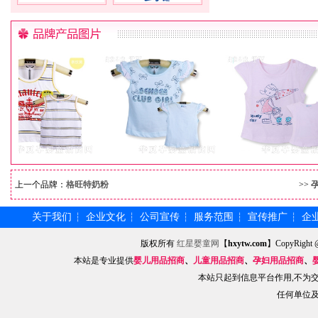
上一个品牌：
格旺特奶粉
>>
关于我们
企业文化
公司宣传
服务范围
宣传推广
企
┆
┆
┆
┆
┆
版权所有
红星婴童网
【
hxytw.com
】CopyRig
本站是专业提供
婴儿用品招商
、
儿童用品招商
、
孕妇用品招商
、
本站只起到信息平台作用,不为
任何单位