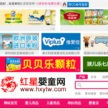
您好，欢迎来到
红星婴童网
！
[
请登录
/
免费注册
]
郑州润氏贸易有限公司
澳大利亚维爱佳乳业有限公司
英国OMIA国际集
产品
企业
品牌
热搜：
婴幼辅食
婴幼
网站首页
婴儿用品
儿童用品
孕妇用品
婴童店