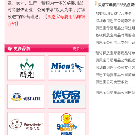
发、设计、生产、营销为一体的孕婴用品
贝恩宝母婴用品热点资
时尚服饰企业，公司秉承“以人为本，持续
·
加盟深圳贝恩宝八步走
改进”的经营理念。
【
贝恩宝母婴用品详细
·
深圳市贝恩宝公司隐私
介绍
】
·
贝恩宝母婴用品公司注
·
签收贝恩宝商品时需要
·
贝恩宝公司网上支付小
更多品牌
更多>>
·
预订贝恩宝母婴用品订
·
贝恩宝母婴用品公司配
·
深圳市贝恩宝公司支付
·
贝恩宝母婴用品公司简
·
贝恩宝公司免责条款
·
贝恩宝母婴用品公司网