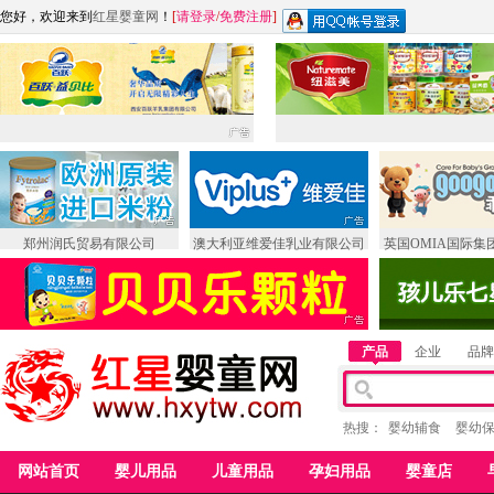
您好，欢迎来到
红星婴童网
！
[
请登录
/
免费注册
]
郑州润氏贸易有限公司
澳大利亚维爱佳乳业有限公司
英国OMIA国际集
产品
企业
品牌
热搜：
婴幼辅食
婴幼
网站首页
婴儿用品
儿童用品
孕妇用品
婴童店