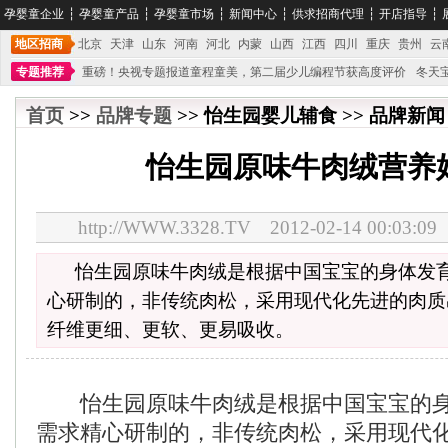
孕婴童企业
┆
孕婴童产品
┆
孕婴童市场
┆
新闻中心
┆
供求招商代理
┆
开店指导
┆
地区招商
北京
天津
山东
河南
河北
内蒙
山西
江西
四川
重庆
贵州
云
专题推荐
重磅！央视专题报道童程童美，第二届少儿编程节获高度评价
冬天
不能再单纯地销售产品,而要向增强服务转型,毕竟母婴产品比较特殊。”
妇幼广场 
首页
>>
品牌专题
>> 怡生园婴儿辅食 >> 品牌新闻 
怡生园原味牛肉绒营养
http://WWW.3328.TV 2012-02-14 00:0
怡生园原味牛肉绒是根据中国宝宝的身体发
心研制的，非传统肉松，采用现代化先进的肉质
纤维更细、更软、更易吸收。
怡生园原味牛肉绒是根据中国宝宝的身
需求精心研制的，非传统肉松，采用现代