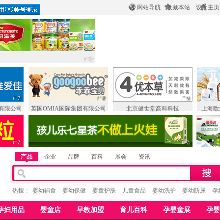
网站导航
收藏本站
设为主页
有限公司
英国OMIA国际集团有限公司
北京健世堂高科科技
上海欧
产品
企业
品牌
百科
展会
资讯
热搜：
婴幼辅食
婴幼保健
婴童护肤
儿童食品
婴幼洗护
婴幼防尿
孕
孕妇用品
婴童店
早教加盟
育儿百科
孕婴童展
孕婴