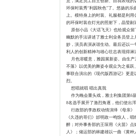
意，满足员工自主创新、自我表现的
环保时装秀“利园秋色”了。悠扬的乐
上。模特身上的时装、礼服都是利用
的环保时装在灯光的照射下，晶莹剔
原创小品《大话飞天》也给观众留
幽默的手法讲述了雅士利业务员登上
妙，演员表演诙谐生动。最后还以一
利人的创新精神与雄心壮志表现得淋
月色溶暖意，雅园展新姿。由生产
不落》以优美的舞姿令观众为之雀跃
事联合演出的《现代版西游记》更是
烈。
想唱就唱 唱出真我
作为晚会重头戏，雅士利集团第6届
8名选手展开了激烈角逐，他们使出
行政部的李政权动情演绎《母亲》
《久违的哥们》邰明政一鸣惊人，唱
醉；对外事务部的王琛用《火苗》点燃
人》；储运部的林建雄以一曲《黄种