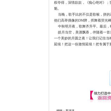
权夺得，深情款款，《痴心绝对》；
魁。
当晚，歌手比的不仅是歌喉，拼的
他们高举偶像的DM牌，挥舞着荧光
中秋明月夜，歌舞齐升平。最后，
皓月当空，美酒飘香，伴随着一首
一个美妙的月圆之夜！让我们记住当
延续！把这一份激情延续！把专属于
编辑：喜洋洋