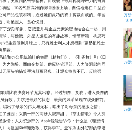
诉求，突显团队合作精神。而晚会上最具视觉冲击力的当属
曲响起，10名气质高雅的模特缓缓上场，自信地走在 T 型台
公司产品包装材料，通过她们灵巧的双手剪裁而成的。华丽
万婴
湘
透，明艳照人，赏心悦目。
下了深刻印象，它把登月与企业元素紧密地结合在一起，用
月球，与嫦娥、外星人邂逅的有趣故事。情节新颖，构思巧
句“把生意做到月球上，只有雅士利人才想得到”更是把雅士
漓尽致。
系统和办公系统编排的舞蹈《精舞门》、《孔雀舞》和《日
万婴
、为之陶醉。而由企划部、供应链管理部、人力资源部的同
以无厘头的搞笑手法颠覆经典，让观众捧腹不已，反响强
歌唱比赛决赛环节尤其出彩。经过初赛、复赛，进入决赛的
浑身解数，力求把最好的状态、最美的风采呈现在观众眼前。
，唱出了母亲的伟大与无私，唱出了对母亲的感激之情；
万婴
红了雅园；采购一部的高珊人靓声甜，《茶山情歌》令人痴
激情；人力资源部的 Apple轻轻告诉你：什么是《理想情
人》向祖国60华诞致敬，获得季军。亚军则由外贸部的李培