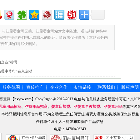
，与红星婴童网无关。红星婴童网站对文中陈述、观点判断保持中
完整性提供任何明示或暗示的保证。请读者仅作参考！本站部分内
请告知,我们将尽快删除。
企业”称号
温暖中华行”在京启动
服务范围
宣传推广
企业合作
友情链接
联系我们
版权声明
┆
┆
┆
┆
┆
┆
婴童网
【
hxytw.com
】CopyRight @ 2012-2013 电信与信息服务业务经营许可证：
京ICP
儿童用品招商
、
孕妇用品招商
、
婴童店加盟
、
孕婴童早教加盟
、
孕婴童用品
等其它名
本站只起到信息平台作用,不为交易经过负任何责任,请双方谨慎交易,以确保您的权益
任何单位及个人不得发布欺骗性产品信息
电话：14700496243