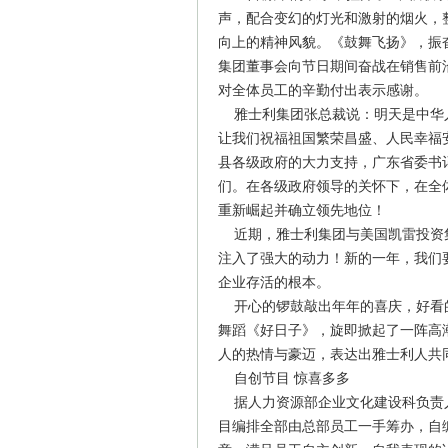
声，配合变幻的灯光和激射的烟火，
向上的精神风貌。《鼓舞飞扬》，振
集团董事会向节日期间奋战在销售前
对全体员工的辛勤付出表示感谢。
雅士利集团张总裁说：明天是中华人
让我们祝福祖国繁荣昌盛、人民幸福
县各级政府的大力支持，广东省委书
们。在各级政府领导的关怀下，在全
重新崛起并确立领先地位！
近期，雅士利集团与美国凯雷投资
注入了强大的动力！新的一年，我们
企业存活的根本。
开心的锣鼓敲出年年的喜庆，好看
舞蹈《好日子》，旋即掀起了一阵高
人的热情与豪迈，表达出雅士利人共
自创节目 惊喜多多
据人力资源部企业文化建设科负责
目编排全部由总部员工一手筹办，自