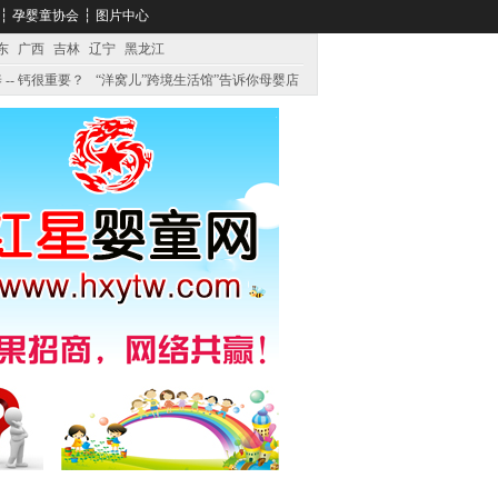
┆
孕婴童协会
┆
图片中心
东
广西
吉林
辽宁
黑龙江
 -- 钙很重要？
“洋窝儿”跨境生活馆”告诉你母婴店