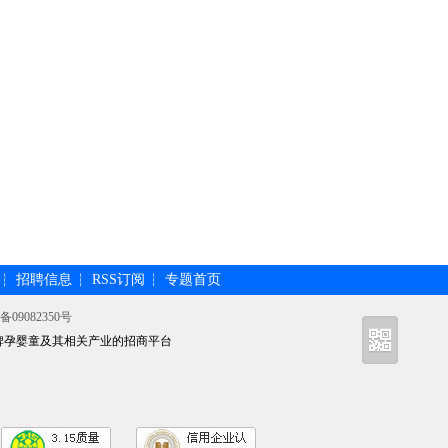
招聘信息
RSS订阅
专题首页
┆
┆
┆
备09082350号
牌孕婴童及其相关产业的招商平台