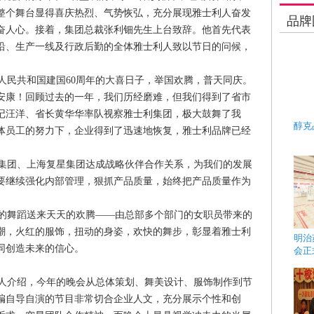
整个舞台显得喜庆热烈、气势恢弘，充分展现雅士利人奋发
品牌
奋人心。接着，集团总裁张利钿先生上台致辞。他首先代表
沿、生产一线及行政后勤的全体雅士利人致以节日的问候，
民共和国建国60周年的大喜日子，举国欢腾，普天同庆。
安康！回顾过去的一年，我们历经磨难，但我们得到了省市
记汪洋、省长黄华华率队视察雅士利集团，极大鼓舞了我
醇克
体员工的努力下，企业得到了迅速地恢复，雅士利品牌已经
集团、上海复星集团达成战略伙伴合作关系，为我们的发展
要继续强化内部管理，狠抓产品质量，始终把产品质量作为
的舞蹈送来天天的欢腾——由总部多个部门的女职员带来的
潮，火红的服饰，扭动的身姿，欢快的舞步，彰显着雅士利
明治
同创造未来的信心。
会正
人介绍，今年的晚会从总体策划、舞美设计、服饰制作到节
编自导自演的节目非常切合企业人文，充分展示个性和创