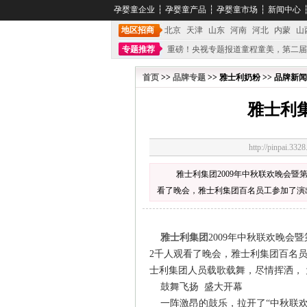
孕婴童企业
┆
孕婴童产品
┆
孕婴童市场
┆
新闻中心
地区招商
北京
天津
山东
河南
河北
内蒙
山
专题推荐
重磅！央视专题报道童程童美，第二届
不能再单纯地销售产品,而要向增强服务转型,毕竟母
首页
>>
品牌专题
>> 雅士利奶粉 >> 品牌新闻
雅士利
http://pinpai.
雅士利集团2009年中秋联欢晚会
看了晚会，雅士利集团百名员工参加了演
雅士利集团
2009年中秋联欢晚
2千人观看了晚会，雅士利集团百名
士利集团人员载歌载舞，尽情挥洒，
鼓舞飞扬 盛大开幕
一阵激昂的鼓乐，拉开了“中秋联欢