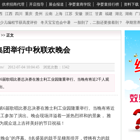
┆
供求招商代理
┆
开店指导
┆
展会报道
┆
孕婴童商学院
┆
孕婴童排行榜
┆
资料下载
西
江西
四川
重庆
贵州
云南
上海
江苏
安徽
浙江
甘肃
福建
湖北
湖南
广
少儿编程节获高度评价
冬天宝宝也会中暑
一胎剖了，二胎还要接着剖？
孕期营养
婴产品比较特殊。”
妇幼广场 免租了！
 >> 正文
集团举行中秋联欢晚会
3328.tv/ 2012-07-04 10:04:45 浏览次数：1342
暨第6届歌唱比赛总决赛在雅士利工业园隆重举行。当晚有将近2千人观
出。
会暨第6届歌唱比赛总决赛在雅士利工业园隆重举行。当晚有将近
员工参加了演出。晚会现场洋溢着一派热烈祥和的景象， 雅
 为观众送上吉祥美好的节日祝福！
晚会”的序幕。8名盛装的鼓手呈梯形排开，铿锵有力的鼓