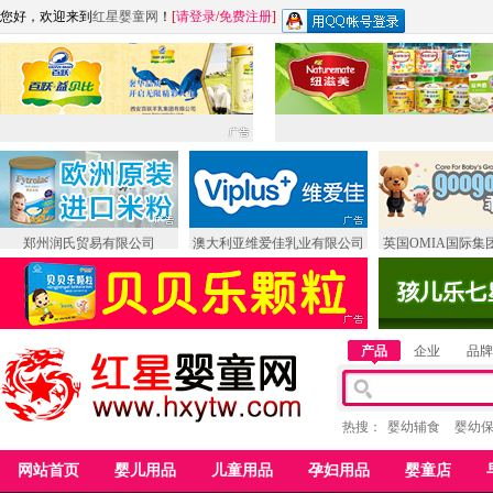
您好，欢迎来到
红星婴童网
！
[
请登录
/
免费注册
]
郑州润氏贸易有限公司
澳大利亚维爱佳乳业有限公司
英国OMIA国际集
产品
企业
品牌
热搜：
婴幼辅食
婴幼
网站首页
婴儿用品
儿童用品
孕妇用品
婴童店