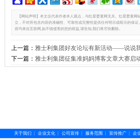
【网站声明】本文仅代表作者本人观点，与红星婴童网无关。红星婴童网
立，不对所包含内容的准确性、可靠性或完整性提供任何明示或暗示的保证
容均来自互联网,如不慎侵害的您的权益,请告知,我们将尽快删除。
上一篇：
雅士利集团好友论坛有新活动——说说
下一篇：
雅士利集团征集准妈妈博客文章大赛启
关于我们
企业文化
公司宣传
服务范围
宣传推广
企
┆
┆
┆
┆
┆