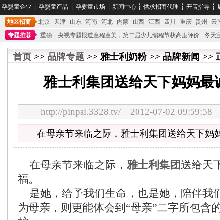
孕婴童企业
┆
孕婴童产品
┆
孕婴童市场
┆
新闻中心
┆
供求招商代理
┆
开店指导
┆
地区招商
北京
天津
山东
河南
河北
内蒙
山西
江西
四川
重庆
贵州
云
专题推荐
重磅！央视专题报道童程童美，第二届少儿编程节获高度评价
冬天
不能再单纯地销售产品,而要向增强服务转型,毕竟母婴产品比较特殊。”
妇幼广场 
首页
>>
品牌专题
>> 雅士利奶粉 >> 品牌新闻 >>
雅士利集团送给天下妈妈最
http://pinpai.3328.tv/ 2012-07-02 09:
在母亲节来临之际，雅士利集团送给天下妈
在母亲节来临之际，
雅士利集团
送给天
福。
是她，给予我们生命，也是她，陪伴我
为母亲，则更能体会到“母亲”二字所包含