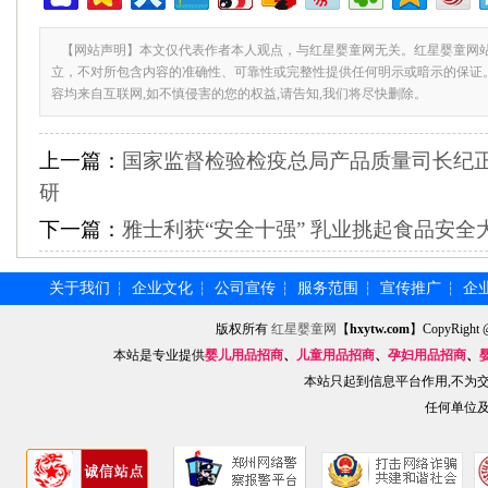
【网站声明】本文仅代表作者本人观点，与红星婴童网无关。红星婴童网
立，不对所包含内容的准确性、可靠性或完整性提供任何明示或暗示的保证
容均来自互联网,如不慎侵害的您的权益,请告知,我们将尽快删除。
上一篇：
国家监督检验检疫总局产品质量司长纪
研
下一篇：
雅士利获“安全十强” 乳业挑起食品安全
关于我们
企业文化
公司宣传
服务范围
宣传推广
企
┆
┆
┆
┆
┆
版权所有
红星婴童网
【
hxytw.com
】CopyRig
本站是专业提供
婴儿用品招商
、
儿童用品招商
、
孕妇用品招商
、
本站只起到信息平台作用,不为
任何单位