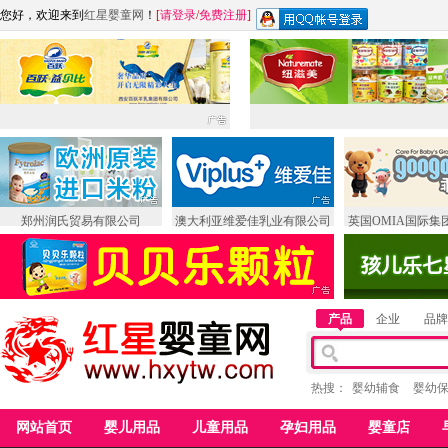
您好，欢迎来到
红星婴童网
！
[
请登录
/
免费注册
]
郑州润氏贸易有限公司
澳大利亚维爱佳乳业有限公司
英国OMIA国际集
产品
企业
品牌
热搜：
婴幼辅食
婴幼
网站首页
婴儿用品
儿童用品
孕妇用品
婴童店