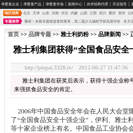
孕婴童企业
┆
孕婴童产品
┆
孕婴童市场
┆
新闻中心
┆
供求招商代理
┆
开店指导
┆
地区招商
北京
天津
山东
河南
河北
内蒙
山西
江西
四川
重庆
贵州
云
专题推荐
重磅！央视专题报道童程童美，第二届少儿编程节获高度评价
冬天
不能再单纯地销售产品,而要向增强服务转型,毕竟母婴产品比较特殊。”
妇幼广场 
首页
>>
品牌专题
>> 雅士利奶粉 >> 品牌新闻 >>
雅士利集团获得“全国食品安全
http://pinpai.3328.tv/ 2012-06-27 11:
雅士利集团在获奖后表示，获得十强企业称
来强抓食品安全的肯定。
2006年中国食品安全年会在人民大会堂
了“全国食品安全十强企业”，伊利、雅士
等十家企业榜上有名。中国食品工业协会