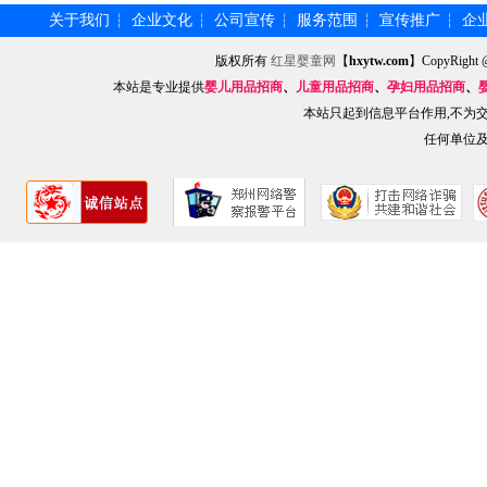
关于我们
企业文化
公司宣传
服务范围
宣传推广
企
┆
┆
┆
┆
┆
版权所有
红星婴童网
【
hxytw.com
】CopyRig
本站是专业提供
婴儿用品招商
、
儿童用品招商
、
孕妇用品招商
、
本站只起到信息平台作用,不为
任何单位