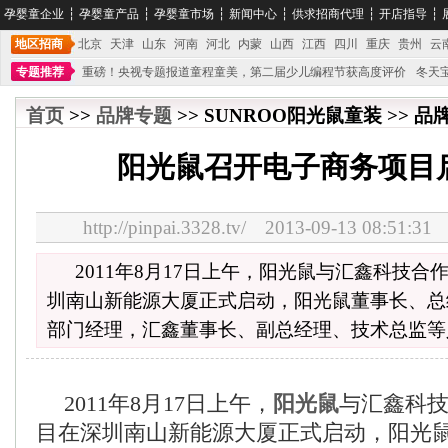
孕婴童企业
┆
孕婴童产品
┆
孕婴童市场
┆
新闻中心
┆
供求招商代理
┆
开店指导
┆
地区招商
北京
天津
山东
河南
河北
内蒙
山西
江西
四川
重庆
贵州
云
专题推荐
重磅！央视专题报道童程童美，第二届少儿编程节获高度评价
冬天
不能再单纯地销售产品,而要向增强服务转型,毕竟母婴产品比较特殊。”
妇幼广场 
首页
>>
品牌专题
>> SUNROO阳光鼠童装 >> 品
阳光鼠召开电子商务项目
http://pinpai.3328.tv/ 2013-09-13 08:
2011年8月17日上午，阳光鼠与汇鑫科技
圳南山新能源大厦正式启动，阳光鼠董事长、总
部门经理，汇鑫董事长、副总经理、技术总监等
2011年8月17日上午，
阳光鼠
与汇鑫科
目在深圳南山新能源大厦正式启动，阳光