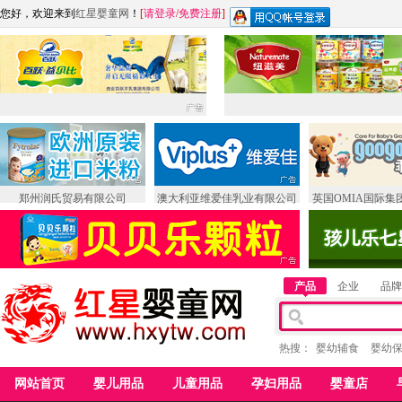
您好，欢迎来到
红星婴童网
！
[
请登录
/
免费注册
]
郑州润氏贸易有限公司
澳大利亚维爱佳乳业有限公司
英国OMIA国际集
产品
企业
品牌
热搜：
婴幼辅食
婴幼
网站首页
婴儿用品
儿童用品
孕妇用品
婴童店