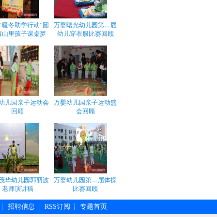
“暖冬助学行动”圆
万婴曙光幼儿园第二届
西山里孩子课桌梦
幼儿穿衣服比赛回顾
幼儿园亲子运动会
万婴幼儿园亲子运动盛
回顾
会回顾
茂华幼儿园郭丽波
万婴幼儿园第二届体操
老师演讲稿
比赛回顾
招聘信息
RSS订阅
专题首页
┆
┆
┆