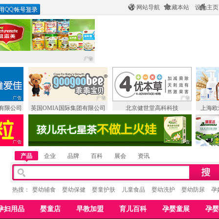
网站导航
收藏本站
设为主页
有限公司
英国OMIA国际集团有限公司
北京健世堂高科科技
上海欧
产品
企业
品牌
百科
展会
资讯
热搜：
婴幼辅食
婴幼保健
婴童护肤
儿童食品
婴幼洗护
婴幼防尿
孕
孕妇用品
婴童店
早教加盟
育儿百科
孕婴童展
孕婴