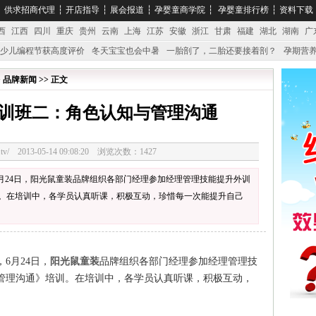
┆
供求招商代理
┆
开店指导
┆
展会报道
┆
孕婴童商学院
┆
孕婴童排行榜
┆
资料下载
西
江西
四川
重庆
贵州
云南
上海
江苏
安徽
浙江
甘肃
福建
湖北
湖南
广
少儿编程节获高度评价
冬天宝宝也会中暑
一胎剖了，二胎还要接着剖？
孕期营养
婴产品比较特殊。”
妇幼广场 免租了！
> 品牌新闻 >> 正文
训班二：角色认知与管理沟通
3328.tv/ 2013-05-14 09:08:20 浏览次数：1427
月24日，阳光鼠童装品牌组织各部门经理参加经理管理技能提升外训
。在培训中，各学员认真听课，积极互动，珍惜每一次能提升自己
6月24日，
阳光鼠童装
品牌组织各部门经理参加经理管理技
管理沟通》培训。在培训中，各学员认真听课，积极互动，