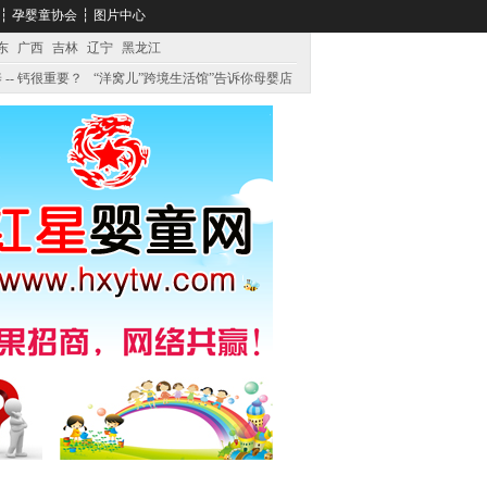
┆
孕婴童协会
┆
图片中心
东
广西
吉林
辽宁
黑龙江
 -- 钙很重要？
“洋窝儿”跨境生活馆”告诉你母婴店