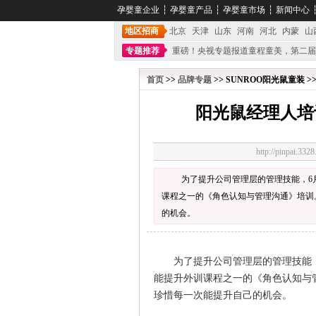
孕婴童企业
┆
孕婴童产品
┆
孕婴童市场
┆
新闻中心
地区招商
北京
天津
山东
河南
河北
内蒙
山
专题推荐
重磅！央视专题报道童程童美，第二届
不能再单纯地销售产品,而要向增强服务转型,毕竟母
首页
>>
品牌专题
>> SUNROO阳光鼠童装 >
阳光鼠经理人培
http://pinpai.
为了提升公司管理层的管理技能，6
课程之一的《角色认知与管理沟通》培训
的机会。
为了提升公司管理层的管理技能，
能提升外训课程之一的《角色认知与
珍惜每一次能提升自己的机会。