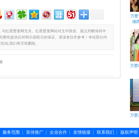
万婴
湘
，与红星婴童网无关。红星婴童网站对文中陈述、观点判断保持中
完整性提供任何明示或暗示的保证。请读者仅作参考！本站部分内
请告知,我们将尽快删除。
动
万婴
万婴
服务范围
宣传推广
企业合作
友情链接
联系我们
版权声明
┆
┆
┆
┆
┆
┆