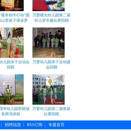
“暖冬助学行动”圆
万婴曙光幼儿园第二届
西山里孩子课桌梦
幼儿穿衣服比赛回顾
幼儿园亲子运动会
万婴幼儿园亲子运动盛
回顾
会回顾
茂华幼儿园郭丽波
万婴幼儿园第二届体操
老师演讲稿
比赛回顾
招聘信息
RSS订阅
专题首页
┆
┆
┆