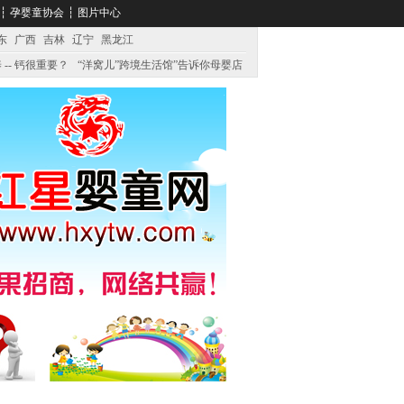
┆
孕婴童协会
┆
图片中心
东
广西
吉林
辽宁
黑龙江
 -- 钙很重要？
“洋窝儿”跨境生活馆”告诉你母婴店