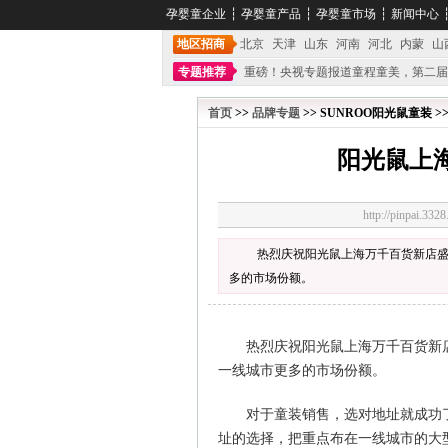
孕婴童企业
┆
孕婴童产品
┆
孕婴童市场
┆
新闻中心
地区招商
北京
天津
山东
河南
河北
内蒙
山
专题推荐
重磅！央视专题报道童程童美，第二届
不能再单纯地销售产品,而要向增强服务转型,毕竟母
首页
>>
品牌专题
>> SUNROO阳光鼠童装 >
阳光鼠上
http://pinpai.
热烈庆祝阳光鼠上海万千百货新店
多的市场份额。
热烈庆祝阳光鼠上海万千百货新
一线城市更多的市场份额。
对于童装销售，选对地址就成功
址的选择，把重点布在一线城市的大