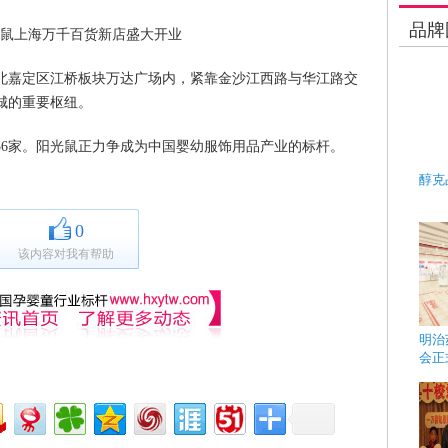
品牌
北嘉定区江桥板块万达广场内，紧靠金沙江西路与华江路交
城的重要枢纽。
36家。阳光鼠正力争成为中国婴幼服饰用品产业的标杆。
醇克
0
该内容对我有帮助
明治
会正