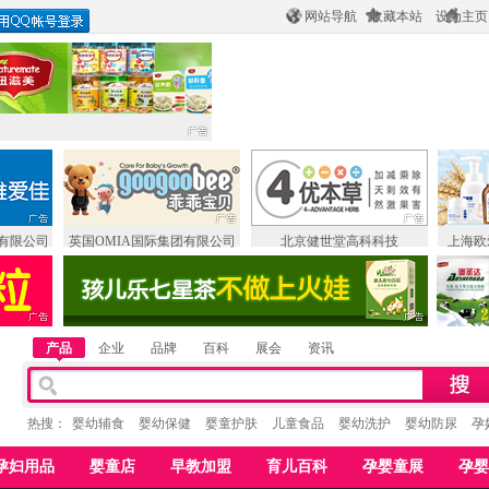
网站导航
收藏本站
设为主页
有限公司
英国OMIA国际集团有限公司
北京健世堂高科科技
上海欧
产品
企业
品牌
百科
展会
资讯
热搜：
婴幼辅食
婴幼保健
婴童护肤
儿童食品
婴幼洗护
婴幼防尿
孕
孕妇用品
婴童店
早教加盟
育儿百科
孕婴童展
孕婴