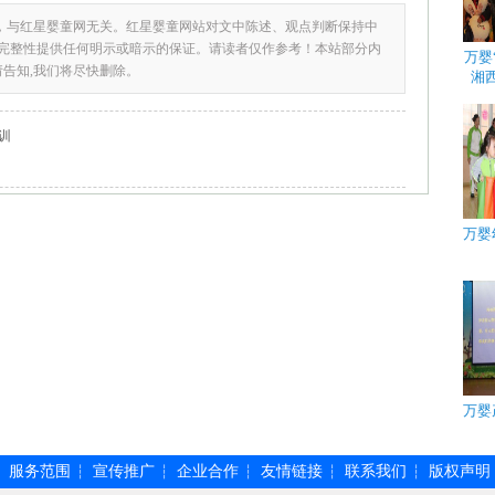
，与红星婴童网无关。红星婴童网站对文中陈述、观点判断保持中
完整性提供任何明示或暗示的保证。请读者仅作参考！本站部分内
万婴
请告知,我们将尽快删除。
湘
训
万婴
万婴
服务范围
宣传推广
企业合作
友情链接
联系我们
版权声明
┆
┆
┆
┆
┆
┆