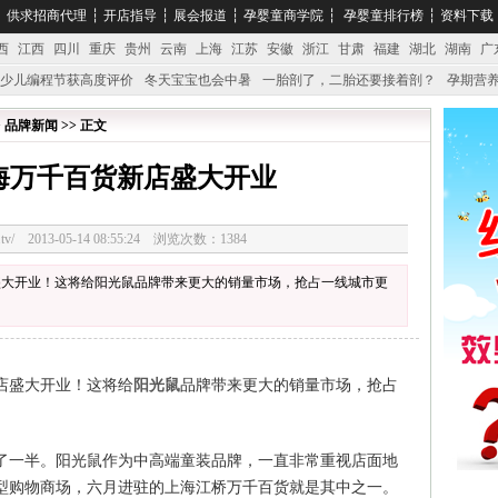
┆
供求招商代理
┆
开店指导
┆
展会报道
┆
孕婴童商学院
┆
孕婴童排行榜
┆
资料下载
西
江西
四川
重庆
贵州
云南
上海
江苏
安徽
浙江
甘肃
福建
湖北
湖南
广
少儿编程节获高度评价
冬天宝宝也会中暑
一胎剖了，二胎还要接着剖？
孕期营养
婴产品比较特殊。”
妇幼广场 免租了！
> 品牌新闻 >> 正文
海万千百货新店盛大开业
3328.tv/ 2013-05-14 08:55:24 浏览次数：1384
盛大开业！这将给阳光鼠品牌带来更大的销量市场，抢占一线城市更
店盛大开业！这将给
阳光鼠
品牌带来更大的销量市场，抢占
了一半。阳光鼠作为中高端童装品牌，一直非常重视店面地
型购物商场，六月进驻的上海江桥万千百货就是其中之一。