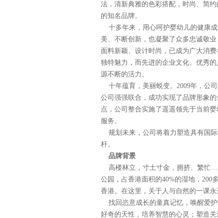
法，清新典雅的色彩搭配，时尚、简约
的知名品牌。
十多年来，用心呵护婴幼儿的健康成
美、不断创新，也凝聚了众多忠诚敬业
面料新颖、设计时尚，已成为广大消费者
独特魅力，而先进的企业文化、优秀的
源不断的活力。
十年蕴育，美丽蜕变。2009年，公司将品
公司强强联合，成功实现了品牌形象的
点，公司整合实施了遥遥领先于当前婴
服务。
规划未来，公司将着力塑造具有国际地
杆。
品牌背景
高楼林立，寸土寸金，拥挤、繁忙……
公园，占香港面积的40%的湿地，20
香港。在这里，关于人与自然的一课永
找回恣意成长的童真记忆，唤醒爱护
好奇的天性，培养智慧的心灵；塑造关爱