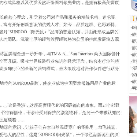
的欧式风格以及优质天然环保面料领先业内，是拥有极高美誉度
长的核心理念，引导着公司对产品和服务的精益求精、追求完
，富有开拓创新意识的优秀人才。如今，品质超群、色彩独特、
·
医
对“SUNROO（阳光鼠）”品牌的普遍认知，并由此形成品牌的
·
醇
人才团队、沉淀丰厚的经营管理经验将为公司的持续发展输入源
·
醇
·
醇
牌理念进一步升华，与TM＆Ｎ、Sun Interiors 两大国际设计
·
醇
全面升级。吸收世界服装行业先进的经营理念，结合本行业的特
·
育
·
催
幼服饰行业的全新的营销模式，最大限度地对合作伙伴进行贴身
·
家
·
醇
位的SUNROO品牌，使企业成为中国婴幼服饰用品产业的标
·
明
，这是香港，这座高度现代化的国际都市的表象。而24个郊野
0多个特有物种，十余种受到保护的濒危物种，是另一个未被认知的
远延续着……
地球的意识，让孩子们在大自然温暖宽广的怀抱里，放飞纯真、
他人的品性，这是“SUNROO阳光鼠”，一个绿色品牌诞生的渊