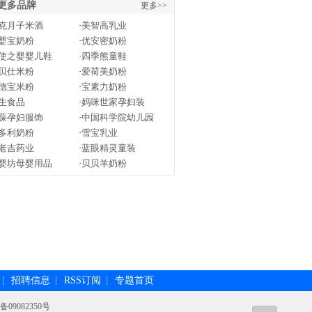
更多品牌
更多>>
克月子米酒
·
美智高乳业
婴宝奶粉
·
优安密奶粉
使之婴婴儿鞋
·
四季熊童鞋
贝仕米粉
·
爱荷美奶粉
德宝米粉
·
宝素力奶粉
生食品
·
妈咪世家孕妇装
葆孕妇服饰
·
中国科学院幼儿园
多利奶粉
·
雪宝乳业
老吉药业
·
蓝眼精灵童装
婴坊母婴用品
·
贝贝羊奶粉
招聘信息
RSS订阅
专题首页
┆
┆
┆
备09082350号