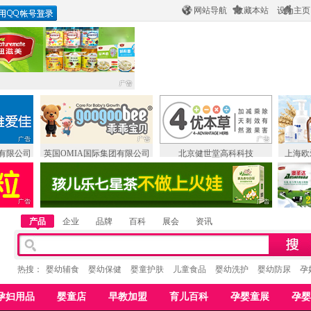
网站导航
收藏本站
设为主页
有限公司
英国OMIA国际集团有限公司
北京健世堂高科科技
上海欧
产品
企业
品牌
百科
展会
资讯
热搜：
婴幼辅食
婴幼保健
婴童护肤
儿童食品
婴幼洗护
婴幼防尿
孕
孕妇用品
婴童店
早教加盟
育儿百科
孕婴童展
孕婴