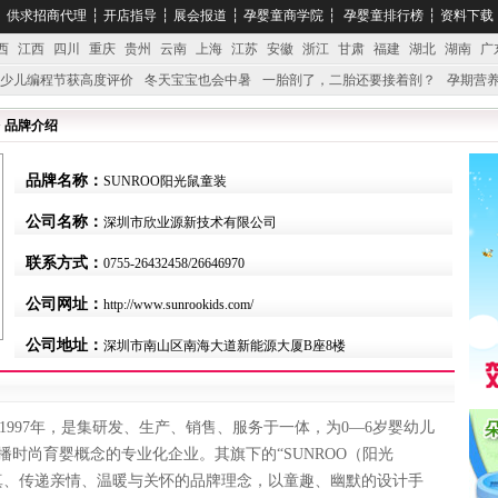
┆
供求招商代理
┆
开店指导
┆
展会报道
┆
孕婴童商学院
┆
孕婴童排行榜
┆
资料下载
西
江西
四川
重庆
贵州
云南
上海
江苏
安徽
浙江
甘肃
福建
湖北
湖南
广
少儿编程节获高度评价
冬天宝宝也会中暑
一胎剖了，二胎还要接着剖？
孕期营养
婴产品比较特殊。”
妇幼广场 免租了！
> 品牌介绍
品牌名称：
SUNROO阳光鼠童装
公司名称：
深圳市欣业源新技术有限公司
联系方式：
0755-26432458/26646970
公司网址：
http://www.sunrookids.com/
公司地址：
深圳市南山区南海大道新能源大厦B座8楼
997年，是集研发、生产、销售、服务于一体，为0—6岁婴幼儿
时尚育婴概念的专业化企业。其旗下的“SUNROO（阳光
童真、传递亲情、温暖与关怀的品牌理念，以童趣、幽默的设计手