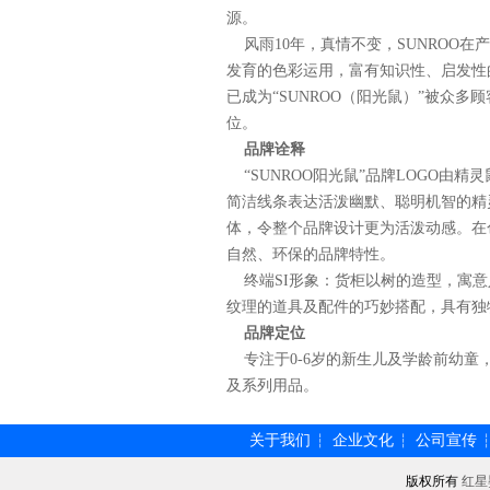
源。
风雨10年，真情不变，SUNROO
发育的色彩运用，富有知识性、启发性
已成为“SUNROO（阳光鼠）”被众多
位。
品牌诠释
“SUNROO阳光鼠”品牌LOGO由精
简洁线条表达活泼幽默、聪明机智的精
体，令整个品牌设计更为活泼动感。在
自然、环保的品牌特性。
终端SI形象：货柜以树的造型，寓意
纹理的道具及配件的巧妙搭配，具有独
品牌定位
专注于0-6岁的新生儿及学龄前幼童
及系列用品。
关于我们
企业文化
公司宣传
┆
┆
版权所有
红星