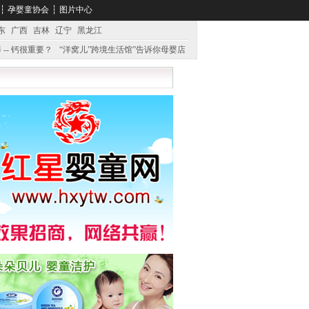
┆
孕婴童协会
┆
图片中心
东
广西
吉林
辽宁
黑龙江
 -- 钙很重要？
“洋窝儿”跨境生活馆”告诉你母婴店