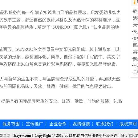
·
醇
在产品和服务的每一个细节实践着自己的品牌理念。启发婴幼儿智力
·
澳
的故事主题，舒适自然的设计风格以及天然环保的材料选择，业
·
天
顾客称誉的品牌特质，奠定了“SUNROO（阳光鼠）”知名品牌的地
·
爱
·
奥
·
臣
灵鼠图形、SUNROO英文字母及中文阳光鼠组成。其卡通形象，以
·
惠
灵鼠的形象，感觉国际化、简单、自然；配以手写的中、英文字
·
赐
色彩搭配上以自然色贯穿粉彩色系搭配，突显阳光鼠品牌健康、
·
王
·
母
人与自然的生生不息，与品牌理念形成生动的呼应，再加以天然
特的国际化品味，天然、舒适、健康、优雅的气息呼之欲出。
，提供具有国际品牌素质的安全、舒适、活泼、时尚的服装、礼品
服务范围
宣传推广
企业合作
友情链接
联系我们
版权声明
┆
┆
┆
┆
┆
┆
婴童网
【
hxytw.com
】CopyRight @ 2012-2013 电信与信息服务业务经营许可证：
京ICP