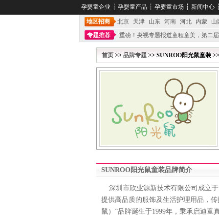
孕婴童企业
┆
孕婴童产品
┆
孕婴童市场
┆
新闻中心
地区招商
北京
天津
山东
河南
河北
内蒙
山
专题推荐
重磅！央视专题报道童程童美，第二届
不能再单纯地销售产品,而要向增强服务转型,毕竟母
首页
>>
品牌专题
>> SUNROO阳光鼠童装 >
SUNROO阳光鼠童装品牌简介
深圳市欣业源新技术有限公司成立于1
提供高品质的服饰及生活护理用品，传播
鼠）”品牌诞生于1999年，秉承启迪