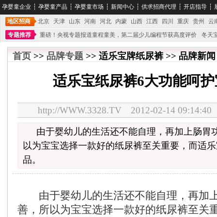
孕婴童企业
┆
孕婴童产品
┆
孕婴童市场
┆
新闻中心
┆
供求招商代理
┆
开店指导
┆
地区招商
北京
天津
山东
河南
河北
内蒙
山西
江西
四川
重庆
贵州
云
专题推荐
重磅！央视专题报道童程童美，第二届少儿编程节获高度评价
冬天
不能再单纯地销售产品,而要向增强服务转型,毕竟母婴产品比较特殊。”
妇幼广场 
首页
>>
品牌专题
>> 适乐宝牌纸尿裤 >> 品牌新闻 
适乐宝纸尿裤6大功能呵护
http://WWW.3328.TV 2012-02-14 09:1
由于婴幼儿的生活还不能自理，再加上肠胃
以为宝宝选择一款好的纸尿裤至关重要，而适乐
品。
由于婴幼儿的生活还不能自理，再加上
善，所以为宝宝选择一款好的纸尿裤至关