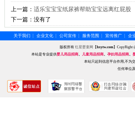
上一篇：
适乐宝宝宝纸尿裤帮助宝宝远离红屁股
下一篇：
没有了
关于我们
企业文化
公司宣传
服务范围
宣传推广
企
┆
┆
┆
┆
┆
版权所有
红星婴童网
【
hxytw.com
】CopyRig
本站是专业提供
婴儿用品招商
、
儿童用品招商
、
孕妇用品招商
、
本站只起到信息平台作用,不为
任何单位