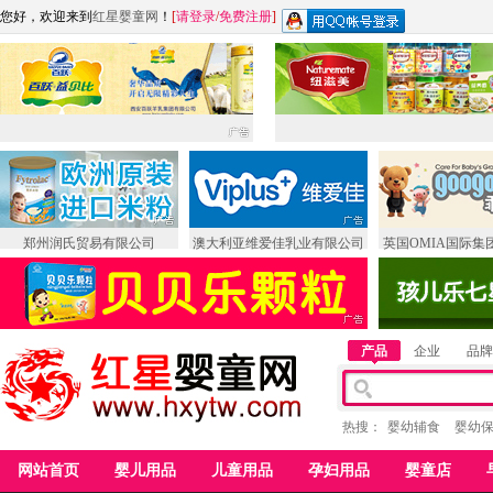
您好，欢迎来到
红星婴童网
！
[
请登录
/
免费注册
]
郑州润氏贸易有限公司
澳大利亚维爱佳乳业有限公司
英国OMIA国际集
产品
企业
品牌
热搜：
婴幼辅食
婴幼
网站首页
婴儿用品
儿童用品
孕妇用品
婴童店