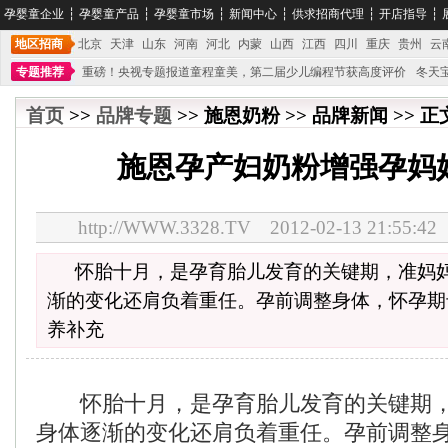
孕婴童企业
┆
孕婴童产品
┆
孕婴童市场
┆
新闻中心
┆
供求招商代理
┆
开店指导
┆
地区招商
北京
天津
山东
河南
河北
内蒙
山西
江西
四川
重庆
贵州
云
专题推荐
重磅！央视专题报道童程童美，第二届少儿编程节获高度评价
冬天
不能再单纯地销售产品,而要向增强服务转型,毕竟母婴产品比较特殊。”
妇幼广场 
首页
>>
品牌专题
>> 施恩奶粉 >> 品牌新闻 >> 正
施恩孕产妇奶粉增强孕妈
http://WWW.3328.TV 2012-02-13 21:5
怀胎十月，是孕育胎儿发育的关键期，准妈
渐的变化还肩负着重任。孕前调整身体，怀孕期
养补充
怀胎十月，是孕育胎儿发育的关键期，
身体逐渐的变化还肩负着重任。孕前调整