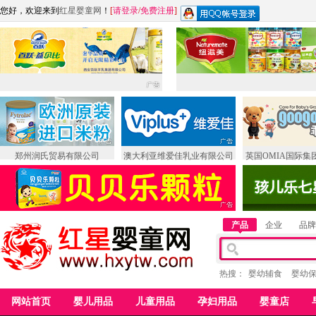
您好，欢迎来到
红星婴童网
！
[
请登录
/
免费注册
]
郑州润氏贸易有限公司
澳大利亚维爱佳乳业有限公司
英国OMIA国际集
产品
企业
品牌
热搜：
婴幼辅食
婴幼
网站首页
婴儿用品
儿童用品
孕妇用品
婴童店