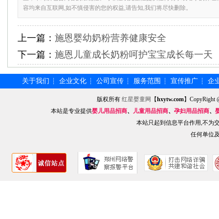
容均来自互联网,如不慎侵害的您的权益,请告知,我们将尽快删除。
上一篇：
施恩婴幼奶粉营养健康安全
下一篇：
施恩儿童成长奶粉呵护宝宝成长每一天
关于我们
企业文化
公司宣传
服务范围
宣传推广
企
┆
┆
┆
┆
┆
版权所有
红星婴童网
【
hxytw.com
】CopyRig
本站是专业提供
婴儿用品招商
、
儿童用品招商
、
孕妇用品招商
、
本站只起到信息平台作用,不为
任何单位