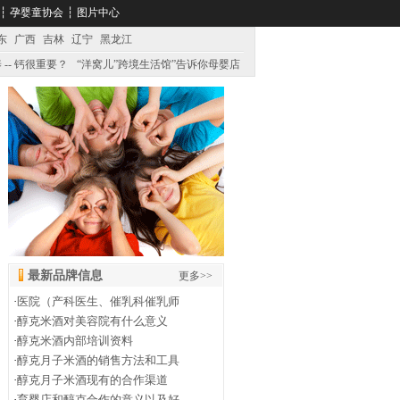
┆
孕婴童协会
┆
图片中心
东
广西
吉林
辽宁
黑龙江
 -- 钙很重要？
“洋窝儿”跨境生活馆”告诉你母婴店
最新品牌信息
更多>>
·
医院（产科医生、催乳科催乳师
·
醇克米酒对美容院有什么意义
·
醇克米酒内部培训资料
·
醇克月子米酒的销售方法和工具
·
醇克月子米酒现有的合作渠道
·
育婴店和醇克合作的意义以及好