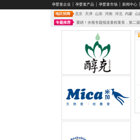
孕婴童企业
┆
孕婴童产品
┆
孕婴童市场
┆
新闻中心
地区招商
北京
天津
山东
河南
河北
内蒙
山
专题推荐
重磅！央视专题报道童程童美，第二届
不能再单纯地销售产品,而要向增强服务转型,毕竟母