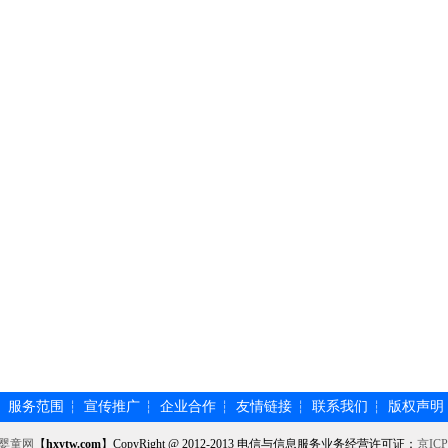
服务范围
宣传推广
企业合作
友情链接
联系我们
版权声明
┆
┆
┆
┆
┆
┆
婴童网
【
hxytw.com
】CopyRight @ 2012-2013 电信与信息服务业务经营许可证：
京ICP