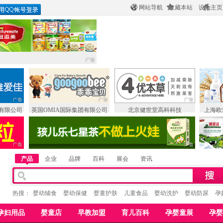
网站导航
收藏本站
设为主页
有限公司
英国OMIA国际集团有限公司
北京健世堂高科科技
上海欧
产品
企业
品牌
百科
展会
资讯
热搜：
婴幼辅食
婴幼保健
婴童护肤
儿童食品
婴幼洗护
婴幼防尿
孕
孕妇用品
婴童店
早教加盟
育儿百科
孕婴童展
孕婴