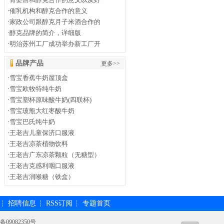
·
催乳机构和醇克合作的意义
·
家政公司跟醇克月子米酒合作的
·
醇克品牌的简介，详细版
·
明治苏州工厂成功举办新工厂开
品牌产品
更多>>
·
雪宝香蕉牛奶屋顶盒
·
雪宝欧牧特纯牛奶
·
雪宝塑杯原味酸牛奶(四联杯)
·
雪宝玻瓶大红枣酸牛奶
·
雪宝巴氏纯牛奶
·
王老吉儿童保济口服液
·
王老吉凉茶植物饮料
·
王老吉广东凉茶颗粒（无糖型）
·
王老吉克感利咽口服液
·
王老吉润喉糖（铁盒）
招聘信息
RSS订阅
专题首页
┆
┆
┆
备09082350号