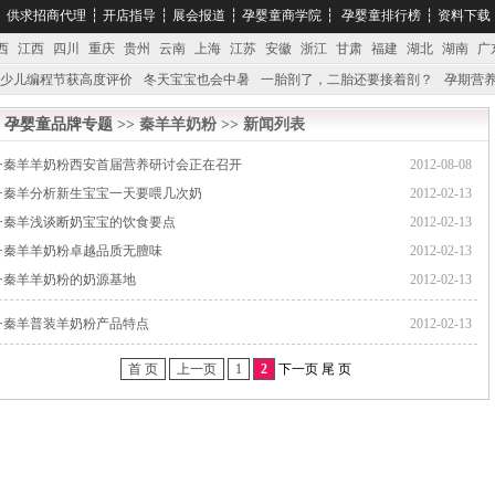
┆
供求招商代理
┆
开店指导
┆
展会报道
┆
孕婴童商学院
┆
孕婴童排行榜
┆
资料下载
西
江西
四川
重庆
贵州
云南
上海
江苏
安徽
浙江
甘肃
福建
湖北
湖南
广
少儿编程节获高度评价
冬天宝宝也会中暑
一胎剖了，二胎还要接着剖？
孕期营养
婴产品比较特殊。”
妇幼广场 免租了！
孕婴童品牌专题
>> 秦羊羊奶粉 >> 新闻列表
·
秦羊羊奶粉西安首届营养研讨会正在召开
2012-08-08
·
秦羊分析新生宝宝一天要喂几次奶
2012-02-13
·
秦羊浅谈断奶宝宝的饮食要点
2012-02-13
·
秦羊羊奶粉卓越品质无膻味
2012-02-13
·
秦羊羊奶粉的奶源基地
2012-02-13
·
秦羊普装羊奶粉产品特点
2012-02-13
首 页
上一页
1
2
下一页 尾 页