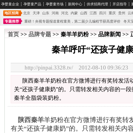
孕婴童企业
┆
孕婴童产品
┆
孕婴童市场
┆
新闻中心
┆
供求招商代理
┆
开店指导
┆
地区招商
北京
天津
山东
河南
河北
内蒙
山西
江西
四川
重庆
贵州
云
专题推荐
重磅！央视专题报道童程童美，第二届少儿编程节获高度评价
冬天
不能再单纯地销售产品,而要向增强服务转型,毕竟母婴产品比较特殊。”
妇幼广场 
首页
>>
品牌专题
>> 秦羊羊奶粉 >> 品牌新闻 >>
秦羊呼吁“还孩子健康
http://pinpai.3328.tv/ 2012-08-10 09:
陕西秦羊羊奶粉在官方微博进行有奖转发活
关“还孩子健康奶”的。只需转发相关内容的一
秦羊全脂袋装奶粉。
陕西秦羊
羊奶粉在官方微博进行有奖转
有关“还孩子健康奶”的。只需转发相关内