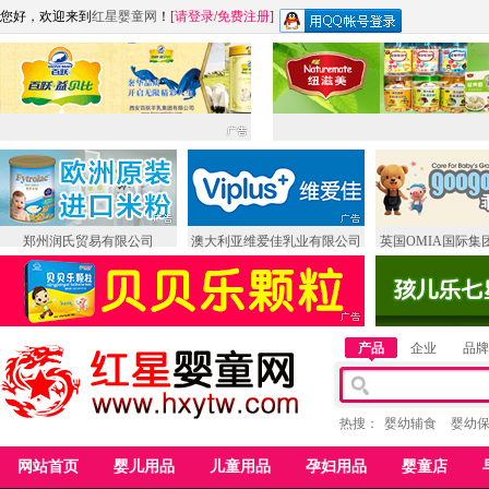
您好，欢迎来到
红星婴童网
！
[
请登录
/
免费注册
]
郑州润氏贸易有限公司
澳大利亚维爱佳乳业有限公司
英国OMIA国际集
产品
企业
品牌
热搜：
婴幼辅食
婴幼
网站首页
婴儿用品
儿童用品
孕妇用品
婴童店