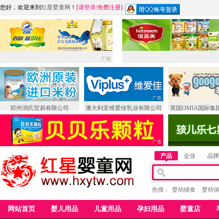
您好，欢迎来到
红星婴童网
！
[
请登录
/
免费注册
]
郑州润氏贸易有限公司
澳大利亚维爱佳乳业有限公司
英国OMIA国际集
产品
企业
品牌
热搜：
婴幼辅食
婴幼
网站首页
婴儿用品
儿童用品
孕妇用品
婴童店