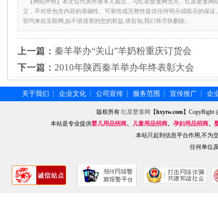
【网站声明】本文仅代表作者本人观点，与红星婴童网无关。红星婴童网
立，不对所包含内容的准确性、可靠性或完整性提供任何明示或暗示的保证
容均来自互联网,如不慎侵害的您的权益,请告知,我们将尽快删除。
上一篇：
秦羊举办“关山”羊奶粉重庆订货会
下一篇：
2010年陕西秦羊举办年终表彰大会
关于我们
企业文化
公司宣传
服务范围
宣传推广
企
┆
┆
┆
┆
┆
版权所有
红星婴童网
【
hxytw.com
】CopyRig
本站是专业提供
婴儿用品招商
、
儿童用品招商
、
孕妇用品招商
、
本站只起到信息平台作用,不为
任何单位