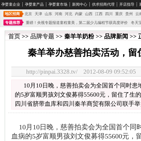
孕婴童企业
┆
孕婴童产品
┆
孕婴童市场
┆
新闻中心
┆
供求招商代理
┆
开店指导
┆
地区招商
北京
天津
山东
河南
河北
内蒙
山西
江西
四川
重庆
贵州
云
专题推荐
重磅！央视专题报道童程童美，第二届少儿编程节获高度评价
冬天
不能再单纯地销售产品,而要向增强服务转型,毕竟母婴产品比较特殊。”
妇幼广场 
首页
>>
品牌专题
>> 秦羊羊奶粉 >> 品牌新闻 >>
秦羊举办慈善拍卖活动，留
http://pinpai.3328.tv/ 2012-08-09 09:
10月10日晚，慈善拍卖会为全国首个同时
的5岁富顺男孩刘文俊募得55600元，留住了生
四川省脐带血库和四川秦羊商贸有限公司联手举
10月10日晚，慈善拍卖会为全国首个同
血病的5岁富顺男孩刘文俊募得55600元