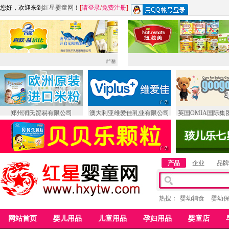
您好，欢迎来到
红星婴童网
！
[
请登录
/
免费注册
]
郑州润氏贸易有限公司
澳大利亚维爱佳乳业有限公司
英国OMIA国际集
产品
企业
品牌
热搜：
婴幼辅食
婴幼
网站首页
婴儿用品
儿童用品
孕妇用品
婴童店