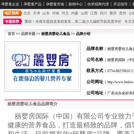
孕婴童企业
┆
孕婴童产品
┆
孕婴童市场
┆
新闻中心
┆
供求招商代理
┆
开店指导
┆
地区招商
北京
天津
山东
河南
河北
内蒙
山西
江西
四川
重庆
贵州
云
专题推荐
重磅！央视专题报道童程童美，第二届少儿编程节获高度评价
冬天
不能再单纯地销售产品,而要向增强服务转型,毕竟母婴产品比较特殊。”
妇幼广场 
首页
>>
品牌专题
>> 丽婴房婴幼儿食品 >> 品牌介绍
品牌名称：
丽婴房婴幼儿食
公司名称：
丽婴房国际（中
联系方式：
0754-88270616 1
公司网址：
http://www.lenfoo
公司地址：
广东汕头金砂东路
丽婴房婴幼儿食品品牌简介
丽婴房国际（中国）有限公司专业致力
健康的营养食品，打造最精致的品牌，倡导