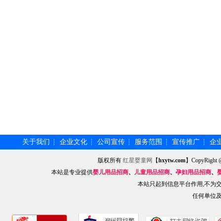
关于我们
企业文化
公司宣传
服务范围
宣传推广
企
┆
┆
┆
┆
┆
版权所有
红星婴童网
【
hxytw.com
】CopyRig
本站是专业提供
婴儿用品招商
、
儿童用品招商
、
孕妇用品招商
、
本站只起到信息平台作用,不为
任何单位