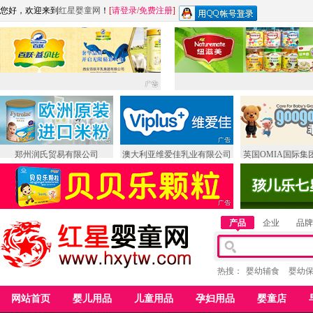
您好，欢迎来到
红星婴童网
！
[
请登录
/
免费注册
]
郑州润氏贸易有限公司
澳大利亚维爱佳乳业有限公司
英国OMIA国际集
产品
企业
品牌
热搜：
婴幼辅食
婴幼
网站首页
婴儿用品
儿童用品
孕妇用品
婴童店