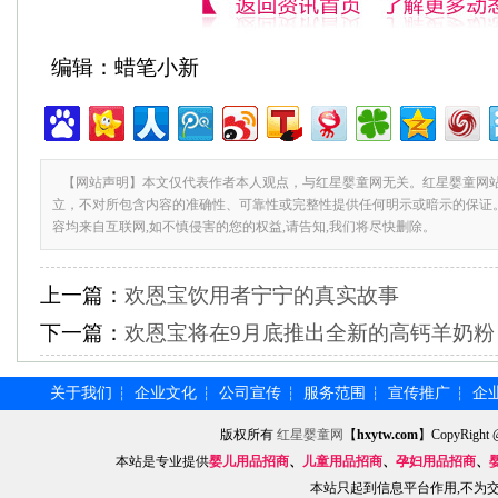
编辑：蜡笔小新
【网站声明】本文仅代表作者本人观点，与红星婴童网无关。红星婴童网
立，不对所包含内容的准确性、可靠性或完整性提供任何明示或暗示的保证
容均来自互联网,如不慎侵害的您的权益,请告知,我们将尽快删除。
上一篇：
欢恩宝饮用者宁宁的真实故事
下一篇：
欢恩宝将在9月底推出全新的高钙羊奶粉
关于我们
企业文化
公司宣传
服务范围
宣传推广
企
┆
┆
┆
┆
┆
版权所有
红星婴童网
【
hxytw.com
】CopyRig
本站是专业提供
婴儿用品招商
、
儿童用品招商
、
孕妇用品招商
、
本站只起到信息平台作用,不为