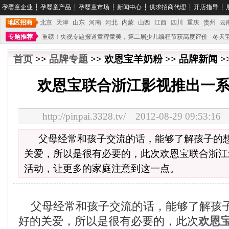
孕婴童企业
┆
孕婴童产品
┆
孕婴童市场
┆
新闻中心
┆
供求招商代理
┆
开店指导
┆
地区招商
北京
天津
山东
河南
河北
内蒙
山西
江西
四川
重庆
贵州
云
专题推荐
重磅！央视专题报道童程童美，第二届少儿编程节获高度评价
冬天
不能再单纯地销售产品,而要向增强服务转型,毕竟母婴产品比较特殊。”
妇幼广场 
首页
>>
品牌专题
>> 欢恩宝羊奶粉 >> 品牌新闻 >
欢恩宝联合浙江影视推出一
http://pinpai.3328.tv/ 2012-08-29 09:
父母经常和孩子交流的话，能够了解孩子的
关爱，所以是很有必要的，此次欢恩宝联合浙江
活动，让更多的家庭注意到这一点。
父母经常和孩子交流的话，能够了解孩
好的关爱，所以是很有必要的，此次
欢恩