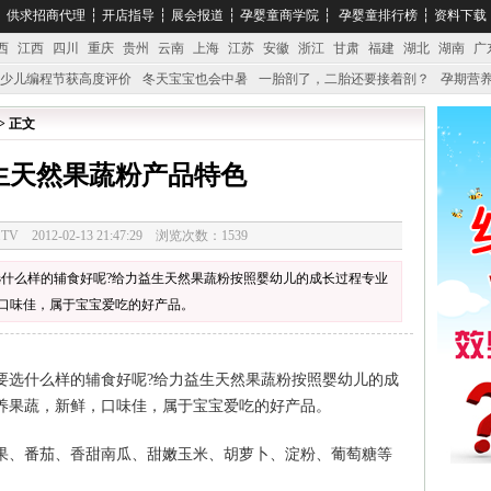
┆
供求招商代理
┆
开店指导
┆
展会报道
┆
孕婴童商学院
┆
孕婴童排行榜
┆
资料下载
西
江西
四川
重庆
贵州
云南
上海
江苏
安徽
浙江
甘肃
福建
湖北
湖南
广
少儿编程节获高度评价
冬天宝宝也会中暑
一胎剖了，二胎还要接着剖？
孕期营养
婴产品比较特殊。”
妇幼广场 免租了！
> 正文
生天然果蔬粉产品特色
28.TV 2012-02-13 21:47:29 浏览次数：1539
什么样的辅食好呢?给力益生天然果蔬粉按照婴幼儿的成长过程专业
口味佳，属于宝宝爱吃的好产品。
选什么样的辅食好呢?给力益生天然果蔬粉按照婴幼儿的成
养果蔬，新鲜，口味佳，属于宝宝爱吃的好产品。
、番茄、香甜南瓜、甜嫩玉米、胡萝卜、淀粉、葡萄糖等