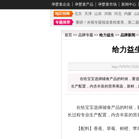
孕婴童企业
┆
孕婴童产品
┆
孕婴童市场
┆
新闻中心
地区招商
北京
天津
山东
河南
河北
内蒙
山
专题推荐
重磅！央视专题报道童程童美，第二届
不能再单纯地销售产品,而要向增强服务转型,毕竟母
首页
>>
品牌专题
>> 给力益生 >> 品牌新闻 >
给力益
http://WWW.33
在给宝宝选择辅食产品的时候，要选
生产配置，内含丰富的营养果蔬，新鲜，
在给宝宝选择辅食产品的时候，要
长过程专业生产配置，内含丰富的营
【配料】香蕉、草莓、鲜橙、苹果