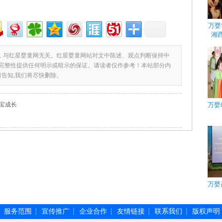
万婴
湘
，与红星婴童网无关。红星婴童网站对文中陈述、观点判断保持中
完整性提供任何明示或暗示的保证。请读者仅作参考！本站部分内
请告知,我们将尽快删除。
宝成长
万婴
万婴
服务范围
宣传推广
企业合作
友情链接
联系我们
版权声明
┆
┆
┆
┆
┆
┆