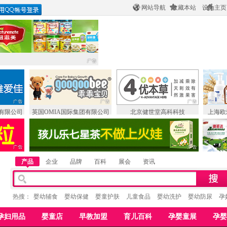
网站导航
收藏本站
设为主页
有限公司
英国OMIA国际集团有限公司
北京健世堂高科科技
上海欧
产品
企业
品牌
百科
展会
资讯
热搜：
婴幼辅食
婴幼保健
婴童护肤
儿童食品
婴幼洗护
婴幼防尿
孕
孕妇用品
婴童店
早教加盟
育儿百科
孕婴童展
孕婴