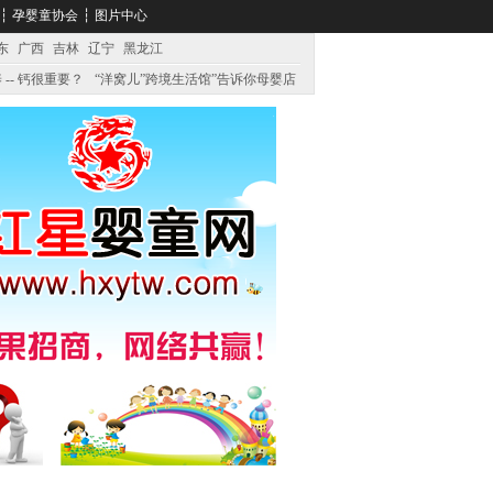
┆
孕婴童协会
┆
图片中心
东
广西
吉林
辽宁
黑龙江
 -- 钙很重要？
“洋窝儿”跨境生活馆”告诉你母婴店