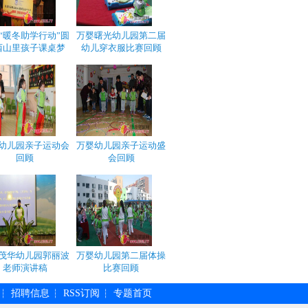
“暖冬助学行动”圆
万婴曙光幼儿园第二届
西山里孩子课桌梦
幼儿穿衣服比赛回顾
幼儿园亲子运动会
万婴幼儿园亲子运动盛
回顾
会回顾
茂华幼儿园郭丽波
万婴幼儿园第二届体操
老师演讲稿
比赛回顾
招聘信息
RSS订阅
专题首页
┆
┆
┆