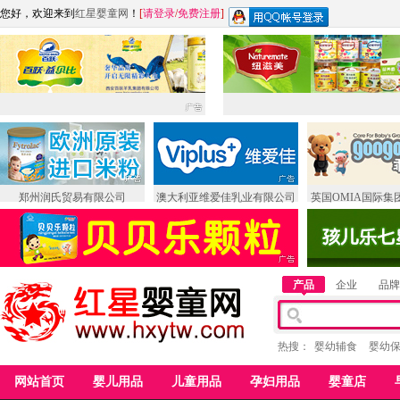
您好，欢迎来到
红星婴童网
！
[
请登录
/
免费注册
]
郑州润氏贸易有限公司
澳大利亚维爱佳乳业有限公司
英国OMIA国际集
产品
企业
品牌
热搜：
婴幼辅食
婴幼
网站首页
婴儿用品
儿童用品
孕妇用品
婴童店