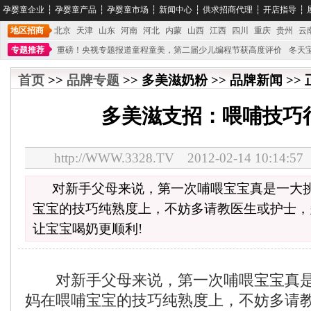
孕婴童企业
┆
孕婴童产品
┆
孕婴童市场
┆
新闻中心
┆
供求招商代理
┆
开店指导
┆
地区招商
北京
天津
山东
河南
河北
内蒙
山西
江西
四川
重庆
贵州
云
专题推荐
重磅！央视专题报道童程童美，第二届少儿编程节获高度评价
冬天
不能再单纯地销售产品,而要向增强服务转型,毕竟母婴产品比较特殊。”
妇幼广场 
首页
>>
品牌专题
>> 多美滋奶粉 >> 品牌新闻 >>
多美滋支招：喂哺技巧
http://WWW.3328.TV 2012-02-14 10:1
对新手父母来说，第一次哺喂宝宝真是一大挑
宝宝的技巧纯熟度上，不妨多请教医生或护士，
让宝宝喝奶更顺利!
对新手父母来说，第一次哺喂宝宝真是
妈在喂哺宝宝的技巧纯熟度上，不妨多请