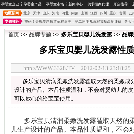
孕婴童企业
┆
孕婴童产品
┆
孕婴童市场
┆
新闻中心
┆
供求招商代理
┆
开店指导
┆
地区招商
北京
天津
山东
河南
河北
内蒙
山西
江西
四川
重庆
贵州
云
专题推荐
重磅！央视专题报道童程童美，第二届少儿编程节获高度评价
冬天
不能再单纯地销售产品,而要向增强服务转型,毕竟母婴产品比较特殊。”
妇幼广场 
首页
>>
品牌专题
>> 多乐宝贝婴儿洗发露 >> 品牌
多乐宝贝婴儿洗发露性
http://WWW.3328.TV 2012-02-13 23:1
多乐宝贝清润柔嫩洗发露翟取天然的柔嫩成
设计的产品。本品性质温和，不会对婴幼儿的皮
可以放心的给宝宝使用。
多乐宝贝清润柔嫩洗发露翟取天然的柔
儿生产设计的产品。本品性质温和，不会