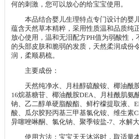
何的刺激，您可以放心的给宝宝使用。
本品结合婴儿生理特点专门设计的婴儿
蕴含天然草本精粹，采用性质温和品质纯
放心使用，温和无泪配方PH值为弱酸性，
的头部皮肤和脆弱的发质，天然柔润成份
润，柔顺易梳。
主要成份：
天然纯净水、月桂醇硫酸铵、椰油酰胺丙
16烷基糖苷、椰油酰胺DEA、月桂酰肌氨
钠、乙二醇单硬脂酸酯、鲜柠檬提取液、E
酸、瓜尔胶羟丙基三甲基氯化铵、维生素
异噻唑啉酮、氯化钠、聚季铵盐-7、水解
使用方法：宝宝天天沐浴时，取适量本