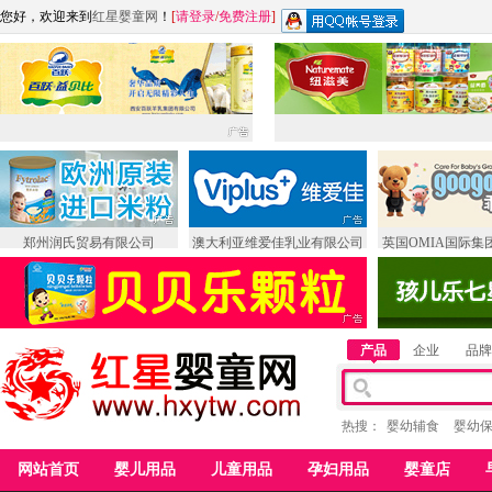
您好，欢迎来到
红星婴童网
！
[
请登录
/
免费注册
]
郑州润氏贸易有限公司
澳大利亚维爱佳乳业有限公司
英国OMIA国际集
产品
企业
品牌
热搜：
婴幼辅食
婴幼
网站首页
婴儿用品
儿童用品
孕妇用品
婴童店