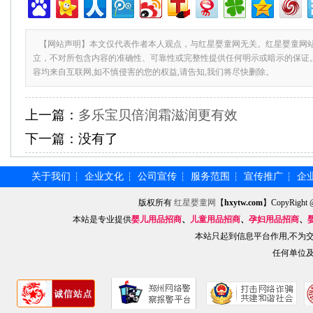
【网站声明】本文仅代表作者本人观点，与红星婴童网无关。红星婴童网
立，不对所包含内容的准确性、可靠性或完整性提供任何明示或暗示的保证
容均来自互联网,如不慎侵害的您的权益,请告知,我们将尽快删除。
上一篇：
多乐宝贝倍润霜滋润更有效
下一篇：
没有了
关于我们
企业文化
公司宣传
服务范围
宣传推广
企
┆
┆
┆
┆
┆
版权所有
红星婴童网
【
hxytw.com
】CopyRig
本站是专业提供
婴儿用品招商
、
儿童用品招商
、
孕妇用品招商
、
本站只起到信息平台作用,不为
任何单位