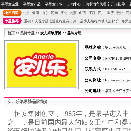
孕婴童企业
┆
孕婴童产品
┆
孕婴童市场
┆
新闻中心
┆
供求招商代理
┆
开店指导
┆
地区招商
北京
天津
山东
河南
河北
内蒙
山西
江西
四川
重庆
贵州
云
专题推荐
重磅！央视专题报道童程童美，第二届少儿编程节获高度评价
冬天
不能再单纯地销售产品,而要向增强服务转型,毕竟母婴产品比较特殊。”
妇幼广场 
首页
>>
品牌专题
>> 安儿乐纸尿裤 >> 品牌介绍
品牌名称：
安儿乐纸尿裤
公司名称：
恒安国际集团有
联系方式：
800-858-5222
公司网址：
http://www.henga
公司地址：
福建省晋江市安
安儿乐纸尿裤品牌简介
恒安集团创立于1985年，是最早进入
之一，是目前国内最大的妇女卫生巾和婴