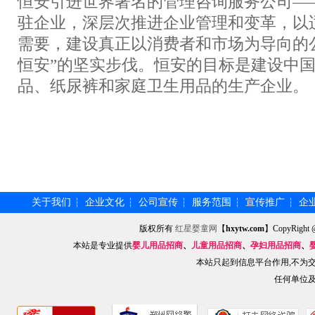
恒安引进世界著名的管理咨询服务公司—
驻企业，深层次推进企业管理和变革，以
需要，建设真正以消费者和市场为导向的
恒安”的坚实步伐。恒安的目标是建设中
品、纸尿裤和家庭卫生用品的生产企业。
关于我们
企业文化
公司宣传
服务范围
宣传推广
企
┆
┆
┆
┆
┆
版权所有
红星婴童网
【
hxytw.com
】CopyRig
本站是专业提供
婴儿用品招商
、
儿童用品招商
、
孕妇用品招商
、
本站只起到信息平台作用,不为
任何单位