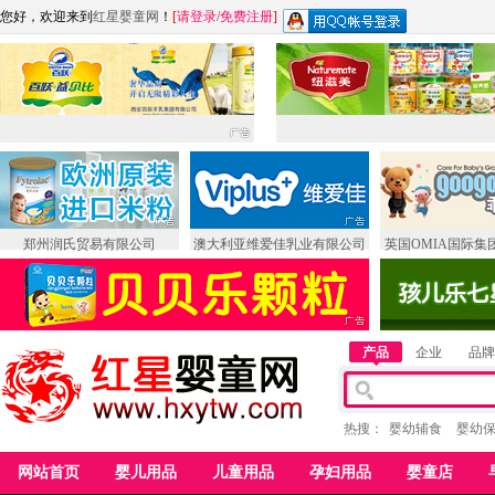
您好，欢迎来到
红星婴童网
！
[
请登录
/
免费注册
]
郑州润氏贸易有限公司
澳大利亚维爱佳乳业有限公司
英国OMIA国际集
产品
企业
品牌
热搜：
婴幼辅食
婴幼
网站首页
婴儿用品
儿童用品
孕妇用品
婴童店